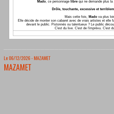
Mado
, ce personnage
libre
qui ne demande plus la p
Drôle, touchante, excessive et terriblem
Mais cette fois,
Mado
va plus loi
Elle décide de monter son cabaret avec de vrais artistes et elle fa
devant le public. Pistonnés ou talentueux ? Le public déco
C'est du live. C'est de l'imprévu. C'est 
Le 06/12/2026 - MAZAMET
MAZAMET