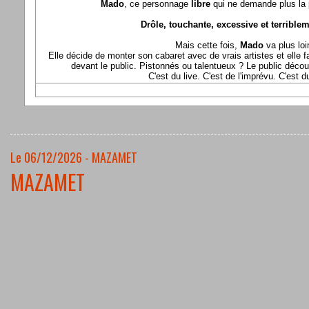
Mado
, ce personnage
libre
qui ne demande plus la p
Drôle, touchante, excessive et terriblem
Mais cette fois,
Mado
va plus loi
Elle décide de monter son cabaret avec de vrais artistes et elle fa
devant le public. Pistonnés ou talentueux ? Le public déco
C'est du live. C'est de l'imprévu. C'est 
Le 06/12/2026 - MAZAMET
MAZAMET