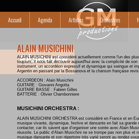
Accueil
Agenda
Artistes
Orchestres
N
ALAIN MUSICHINI
RÉSERVER
ALAIN MUSICHINI est considéré actuellement comme l'un des plus
toujours, il nous fait découvrir aujourd'hui avec la complicité de so
instrument, un accordéon expressif et dynamique qui swingue et im
vos places en ligne
Argentin en passant par la Bossanova et la chanson française revisi
ACCORDEON : Alain Musichini
GUITARE : Giovanni Angotta
GUITARE BASSE : Fabien Gilles
BATTERIE : Olivier Chambonniere
MUSICHINI ORCHESTRA :
ALAIN MUSICHINI ORCHESTRA est considéré en France et en E
musique vivante, dynamique, festive et dansante en fait sa grande 
contacter, car ils savent que d’organiser une soirée avec Alain Musi
réussite. Le public d’Alain Musichini ne se trompe pas non plus et n’
musique dansante et son répertoire très varié seront au rendez-vous e