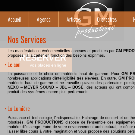
Accueil
Agenda
Artistes
Orchestres
N
Nos Services
Les manifestations évènementielles conçues et produites par
GM PROD
RÉSERVER
proposés "à la carte" en fonction des besoins exprimés.
• Le son
vos places en ligne
La puissance et le choix de matériels haut de gamme. Pour
GM PR
nombreuses applications d'intelligibilité très élevées. En outre,
GM PRO
matériels haut de gamme et ne travaille qu'avec des partenaires pres
NEXO
–
MEYER SOUND
–
JBL
–
BOSE
, des acteurs qui ont compri
produit des systèmes encore plus performants
• La Lumière
Puissance et technologie, l'indispensable. Eclairage de concert et de thé
robotisés.
GM PRODUCTIONS
dispose de l'ensemble des équipement
matière d'éclairage. Faire de votre environnement architectural, le décor
laisser libre cours à votre imagination et vous propose des solutions per