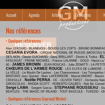
Accueil
Agenda
Artistes
Orchestres
N
Nos références
• Quelques références :
RÉSERVER
Alex LEKOUID - BLANKASS - BOUDU LES COP'S - BRUNO BONNIFACE 
vos places en ligne
CESARIA EVORA
- CIRQUE NATIONAL DE RUSSIE (MOSCOU) SUR
EL
DES NON - Daniel GUICHARD - Dany BRILLANT - Dimitri & Troika -
FASCAGAT - FRANK MICHAEL - Francis LALANNE - GOLD - Hasta La Vis
JAMES BROWN
60 -
- JEAN ROUCAS - Julie ZENATTI - LA PE
CHŒURS DE L'ARMEE ROUGE
- LES ELFES DE LUMIERE -
La VELLE - Le Moulin De Lautrec - Les Chansonneurs - Les Trompette
MINTON'S Jazz Quintet - Marc LAFERRIERE - Marcel AMONT - Maxim SA
Noëlle PERNA
CROISILLE -
- OC - OLIVER TWIST - Orchestre Nati
GROSCOLAS - RHODA SCOTT - ROBERTO GALBES - Rob Mc Connel -
Serge LAMA
STEPHANE ROUSSEAU
- Sergent Garcia -
- St
BEATLES - THE MAGIC OF IRLAND - TOUT BASCULE - TUXEDO - UN
• Quelques références Gayraud Michel :