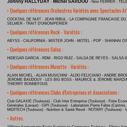
Johnny HALLYDAY
Michel SARDOU
-
- Nino FERRER - TE
• Quelques références Orchestres Variétés avec Spectacles Att
COCKTAIL DE NUIT - JEAN RIBUL - LA COMPAGNIE FRANCAISE D
SELMER - TRAIT D'UNION/PERIER
• Quelques références Rock - Variétés :
ABYSS - CALIFORNIA - MISTER JOHN - MOTEL - POP - SHANHAI O
• Quelques références Salsa :
HIDEGAR GARCIA - RDM - RIGO RUIZ - SALSA DE REYES - SALSA
• Quelques références Musette - Variétés :
ALAIN MICHEL - ALAIN MUSICHINI - ALDO FELICIANO - ANDRE BRO
JEROME BAUDOUY - LES BIG BOSS - MAURICE & JEROME MARZIA
THIERRY BONNEFOUS
• Quelques références Clubs d'Entreprises et Associations :
Club GALAXIE (Toulouse) - Club Inter Entreprise (Toulouse) - Foire Econo
Générales (Lavaur) - GIPI (Toulouse) - Laboratoire Pierre Fabre (Castres,
MIDITECH (Toulouse) - Nutrition & Santé Revel - ROTARY (Toulouse) - V
• Autres
100ème Anniversaire Ecole Supérieure Commerce Toulouse - 50ème Anniv