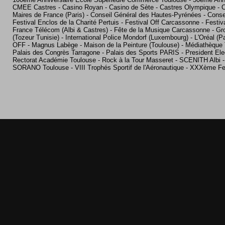
CMEE Castres - Casino Royan - Casino de Sète - Castres Olympique - 
Maires de France (Paris) - Conseil Général des Hautes-Pyrénées - Consei
Festival Enclos de la Charité Pertuis - Festival Off Carcassonne - Festi
France Télécom (Albi & Castres) - Fête de la Musique Carcassonne - Gro
(Tozeur Tunisie) - International Police Mondorf (Luxembourg) - L'Oré
OFF - Magnus Labège - Maison de la Peinture (Toulouse) - Médiathèq
Palais des Congrès Tarragone - Palais des Sports PARIS - President Ele
Rectorat Académie Toulouse - Rock à la Tour Masseret - SCENITH Albi -
SORANO Toulouse - VIII Trophés Sportif de l'Aéronautique - XXXème Fe