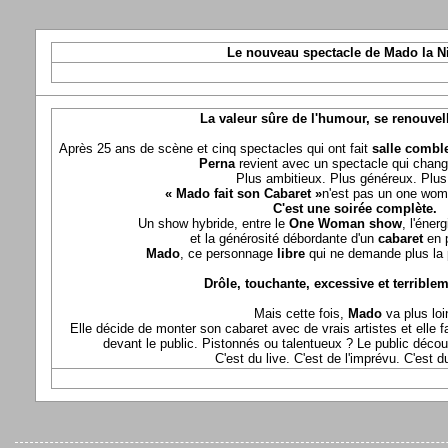
Le nouveau spectacle de Mado la N
La valeur sûre de l'humour, se renouvel
Après 25 ans de scène et cinq spectacles qui ont fait
salle comble
Perna
revient avec un spectacle qui chang
Plus ambitieux. Plus généreux. Plus 
« Mado fait son Cabaret »
n'est pas un one wom
C'est une soirée complète.
Un show hybride, entre le
One Woman show
, l'éner
et la générosité débordante d'un
cabaret
en 
Mado
, ce personnage
libre
qui ne demande plus la p
Drôle, touchante, excessive et terriblem
Mais cette fois,
Mado
va plus loi
Elle décide de monter son cabaret avec de vrais artistes et elle fa
devant le public. Pistonnés ou talentueux ? Le public déco
C'est du live. C'est de l'imprévu. C'est 