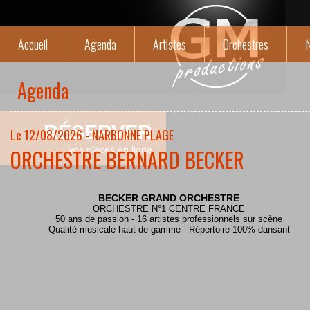
Accueil
Agenda
Artistes
Orchestres
N
Agenda
RÉSERVER
Le 12/08/2026 - NARBONNE PLAGE
ORCHESTRE BERNARD BECKER
vos places en ligne
BECKER GRAND ORCHESTRE
ORCHESTRE N°1 CENTRE FRANCE
50 ans de passion - 16 artistes professionnels sur scène
Qualité musicale haut de gamme - Répertoire 100% dansant