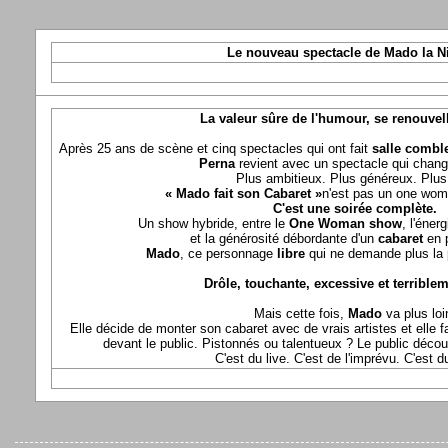
Le nouveau spectacle de Mado la N
La valeur sûre de l'humour, se renouvel
Après 25 ans de scène et cinq spectacles qui ont fait
salle comble
Perna
revient avec un spectacle qui chang
Plus ambitieux. Plus généreux. Plus 
« Mado fait son Cabaret »
n'est pas un one wom
C'est une soirée complète.
Un show hybride, entre le
One Woman show
, l'éner
et la générosité débordante d'un
cabaret
en 
Mado
, ce personnage
libre
qui ne demande plus la p
Drôle, touchante, excessive et terriblem
Mais cette fois,
Mado
va plus loi
Elle décide de monter son cabaret avec de vrais artistes et elle fa
devant le public. Pistonnés ou talentueux ? Le public déco
C'est du live. C'est de l'imprévu. C'est 