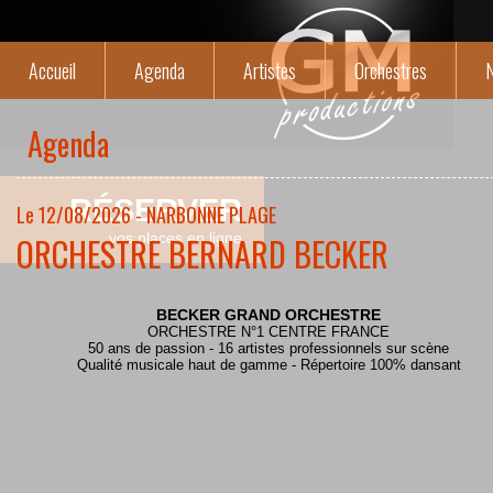
Accueil
Agenda
Artistes
Orchestres
N
Agenda
RÉSERVER
Le 12/08/2026 - NARBONNE PLAGE
ORCHESTRE BERNARD BECKER
vos places en ligne
BECKER GRAND ORCHESTRE
ORCHESTRE N°1 CENTRE FRANCE
50 ans de passion - 16 artistes professionnels sur scène
Qualité musicale haut de gamme - Répertoire 100% dansant