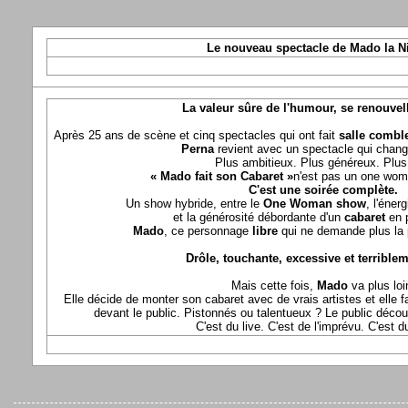
Le nouveau spectacle de Mado la N
La valeur sûre de l'humour, se renouvel
Après 25 ans de scène et cinq spectacles qui ont fait
salle comble
Perna
revient avec un spectacle qui chang
Plus ambitieux. Plus généreux. Plus 
« Mado fait son Cabaret »
n'est pas un one wom
C'est une soirée complète.
Un show hybride, entre le
One Woman show
, l'éner
et la générosité débordante d'un
cabaret
en 
Mado
, ce personnage
libre
qui ne demande plus la p
Drôle, touchante, excessive et terriblem
Mais cette fois,
Mado
va plus loi
Elle décide de monter son cabaret avec de vrais artistes et elle fa
devant le public. Pistonnés ou talentueux ? Le public déco
C'est du live. C'est de l'imprévu. C'est 