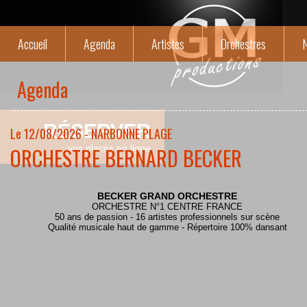
Accueil
Agenda
Artistes
Orchestres
N
Agenda
RÉSERVER
Le 12/08/2026 - NARBONNE PLAGE
ORCHESTRE BERNARD BECKER
vos places en ligne
BECKER GRAND ORCHESTRE
ORCHESTRE N°1 CENTRE FRANCE
50 ans de passion - 16 artistes professionnels sur scène
Qualité musicale haut de gamme - Répertoire 100% dansant