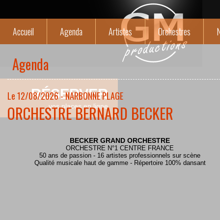
Accueil
Agenda
Artistes
Orchestres
N
Agenda
RÉSERVER
Le 12/08/2026 - NARBONNE PLAGE
ORCHESTRE BERNARD BECKER
vos places en ligne
BECKER GRAND ORCHESTRE
ORCHESTRE N°1 CENTRE FRANCE
50 ans de passion - 16 artistes professionnels sur scène
Qualité musicale haut de gamme - Répertoire 100% dansant