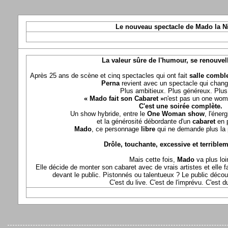
Le nouveau spectacle de Mado la N
La valeur sûre de l'humour, se renouvel
Après 25 ans de scène et cinq spectacles qui ont fait
salle comble
Perna
revient avec un spectacle qui chang
Plus ambitieux. Plus généreux. Plus 
« Mado fait son Cabaret »
n'est pas un one wom
C'est une soirée complète.
Un show hybride, entre le
One Woman show
, l'éner
et la générosité débordante d'un
cabaret
en 
Mado
, ce personnage
libre
qui ne demande plus la p
Drôle, touchante, excessive et terriblem
Mais cette fois,
Mado
va plus loi
Elle décide de monter son cabaret avec de vrais artistes et elle fa
devant le public. Pistonnés ou talentueux ? Le public déco
C'est du live. C'est de l'imprévu. C'est 