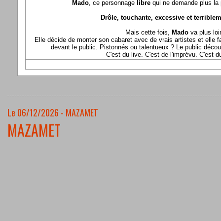
Mado
, ce personnage
libre
qui ne demande plus la p
Drôle, touchante, excessive et terriblem
Mais cette fois,
Mado
va plus loi
Elle décide de monter son cabaret avec de vrais artistes et elle fa
devant le public. Pistonnés ou talentueux ? Le public déco
C'est du live. C'est de l'imprévu. C'est 
Le 06/12/2026 - MAZAMET
MAZAMET