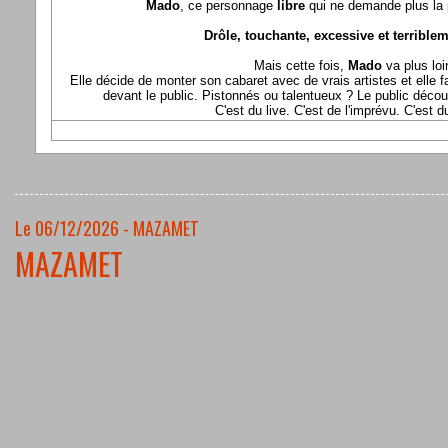
Mado
, ce personnage
libre
qui ne demande plus la p
Drôle, touchante, excessive et terriblem
Mais cette fois,
Mado
va plus loi
Elle décide de monter son cabaret avec de vrais artistes et elle fa
devant le public. Pistonnés ou talentueux ? Le public déco
C'est du live. C'est de l'imprévu. C'est 
Le 06/12/2026 - MAZAMET
MAZAMET