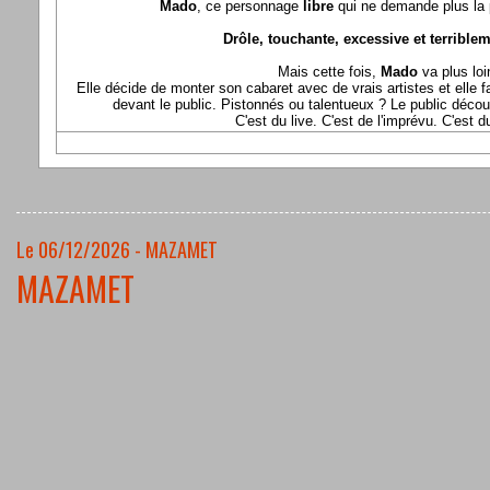
Mado
, ce personnage
libre
qui ne demande plus la p
Drôle, touchante, excessive et terriblem
Mais cette fois,
Mado
va plus loi
Elle décide de monter son cabaret avec de vrais artistes et elle fa
devant le public. Pistonnés ou talentueux ? Le public déco
C'est du live. C'est de l'imprévu. C'est 
Le 06/12/2026 - MAZAMET
MAZAMET