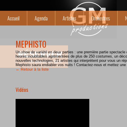
Accueil
Agenda
Artistes
Orchestres
N
MEPHISTO
RÉSERVER
Un show de variété en deux parties : une première partie spectacle
heures inoubliables agrémentées de plus de 250 costumes, un décor
nouvelles technologies, 21 artistes qui interprètent pour vous un ré
vos places en ligne
Mephisto saura endiabler vos nuits ! Contactez-nous et mettez une
← Retour à la liste
Vidéos