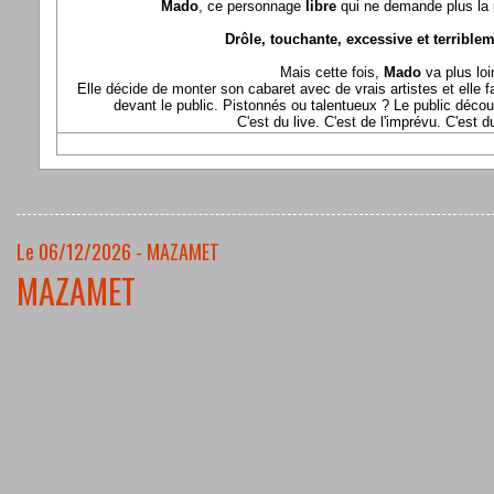
Mado
, ce personnage
libre
qui ne demande plus la p
Drôle, touchante, excessive et terriblem
Mais cette fois,
Mado
va plus loi
Elle décide de monter son cabaret avec de vrais artistes et elle fa
devant le public. Pistonnés ou talentueux ? Le public déco
C'est du live. C'est de l'imprévu. C'est 
Le 06/12/2026 - MAZAMET
MAZAMET