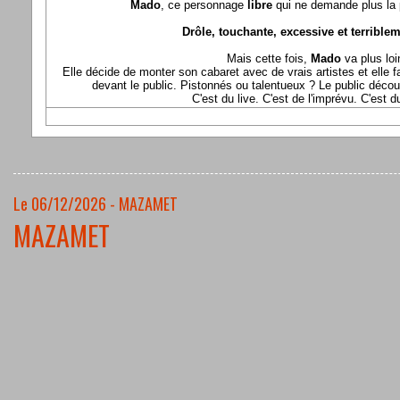
Mado
, ce personnage
libre
qui ne demande plus la p
Drôle, touchante, excessive et terriblem
Mais cette fois,
Mado
va plus loi
Elle décide de monter son cabaret avec de vrais artistes et elle fa
devant le public. Pistonnés ou talentueux ? Le public déco
C'est du live. C'est de l'imprévu. C'est 
Le 06/12/2026 - MAZAMET
MAZAMET