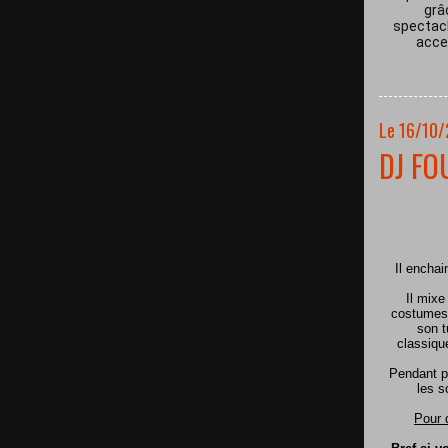
grâ
spectacl
acces
Le 16/10
DJ FO
Il encha
Il mixe
costumes 
son t
classiqu
Pendant p
les s
Pour 