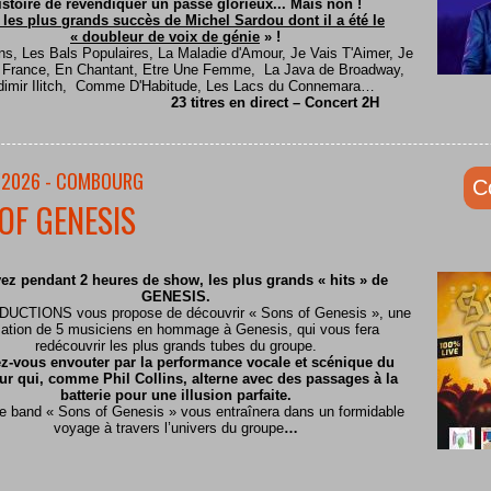
istoire de revendiquer un passé glorieux... Mais non !
 les plus grands succès de Michel Sardou dont il a été le
« doubleur de voix de génie
» !
ns, Les Bals Populaires, La Maladie d'Amour, Je Vais T'Aimer, Je
e France, En Chantant, Etre Une Femme, La Java de Broadway,
dimir Ilitch, Comme D'Habitude, Les Lacs du Connemara…
23 titres en direct – Concert 2H
/2026 - COMBOURG
C
OF GENESIS
ez pendant 2 heures de show, les plus grands « hits » de
GENESIS.
CTIONS vous propose de découvrir « Sons of Genesis », une
ation de 5 musiciens en hommage à Genesis, qui vous fera
redécouvrir les plus grands tubes du groupe.
z-vous envouter par la performance vocale et scénique du
ur qui, comme Phil Collins, alterne avec des passages à la
batterie pour une illusion parfaite.
te band « Sons of Genesis » vous entraînera dans un formidable
voyage à travers l’univers du groupe
…