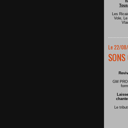
h
Tous
Les Ricai
Vole, L
Vla
Le 22/08
SONS 
Reviv
GM PRODU
form
Laisse
chante
Le tribu