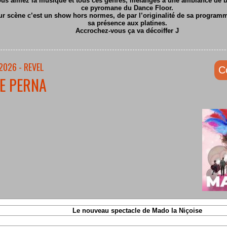
ous aimez la musique et tous ces genres, mélangés à une ambiance de ba
ce pyromane du Dance Floor.
ur scène c’est un show hors normes, de par l’originalité de sa program
sa présence aux platines.
Accrochez-vous ça va décoiffer
J
2026 - REVEL
C
E PERNA
Le nouveau spectacle de Mado la Niçoise