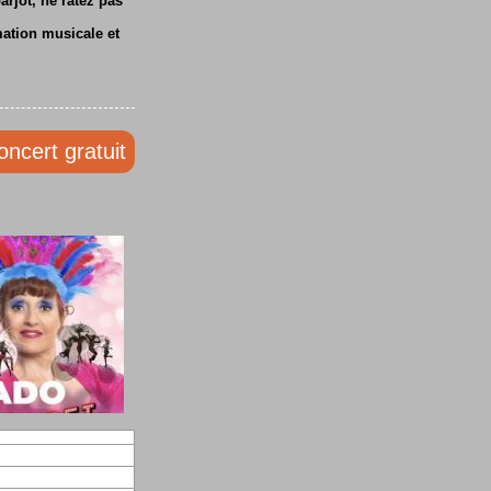
rjot, ne ratez pas
mation musicale et
oncert gratuit