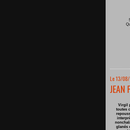
Qu
Le 13/08/
JEAN 
Virgil 
toutes c
repouss
interpr
nonchala
glanés