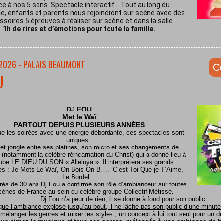
ce à nos 5 sens. Spectacle interactif.…Tout au long du
e, enfants et parents nous rejoindront sur scène avec des
soires.5 épreuves à réaliser sur scène et dans la salle.
1h de rires et d’émotions pour toute la famille.
/2026 - PALAIS BEAUMONT
C
U
DJ FOU
Met le
Waï
PARTOUT DEPUIS PLUSIEURS ANNÉES
ine les soirées avec une énergie débordante, ces spectacles sont
uniques :
 et jongle entre ses platines, son micro et ses changements de
(notamment la célèbre réincarnation du Christ) qui a donné lieu à
ube LE DIEU DU SON « Alleluya ». Il interprétera ses grands
es : Je Mets Le Waï, On Bois On B…., C’est Toi Que je T’Aime,
Le Bordel…
rès de 30 ans Dj Fou a confirmé son rôle d’ambianceur sur toutes
cènes de France au sein du célèbre groupe Collectif Métissé.
Dj Fou n’a peur de rien, il se donne à fond pour son public.
que l’ambiance explose jusqu’au bout, il ne lâche pas son public d’une minute, 
mélanger les genres et mixer les styles ; un concept à lui tout seul pour un dél