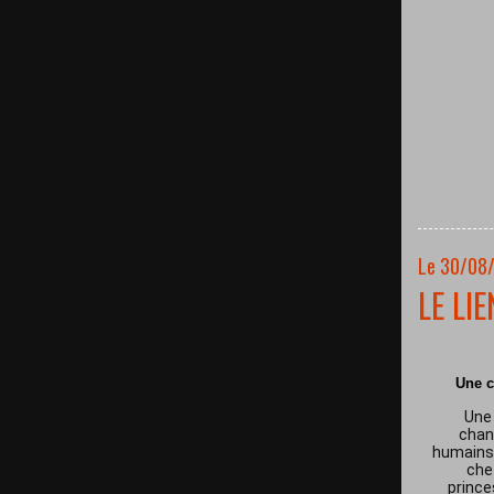
Le 30/08
LE LI
Une c
Une 
chan
humains 
che
prince