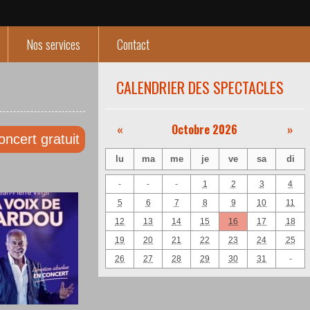
Nos services
Contact
CALENDRIER DES SPECTACLES
«
Octobre 2026
»
oncert gratuit
lu
ma
me
je
ve
sa
di
-
-
-
1
2
3
4
5
6
7
8
9
10
11
12
13
14
15
16
17
18
19
20
21
22
23
24
25
26
27
28
29
30
31
-