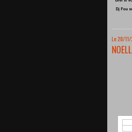
Bref si v
Dj Fou s
Le 28/11/
NOELL