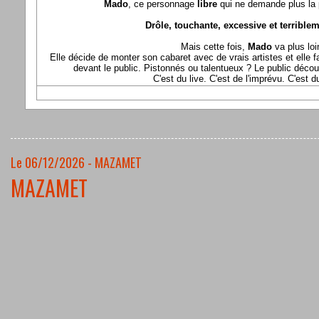
Mado
, ce personnage
libre
qui ne demande plus la p
Drôle, touchante, excessive et terriblem
Mais cette fois,
Mado
va plus loi
Elle décide de monter son cabaret avec de vrais artistes et elle fa
devant le public. Pistonnés ou talentueux ? Le public déco
C'est du live. C'est de l'imprévu. C'est 
Le 06/12/2026 - MAZAMET
MAZAMET