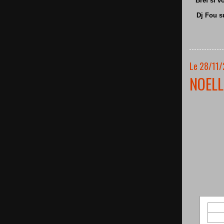
Bref si v
Dj Fou s
Le 28/11/
NOELL