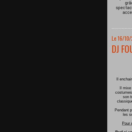
grâ
spectacl
acces
Le 16/10
DJ FO
Il encha
Il mixe
costumes 
son t
classiqu
Pendant p
les s
Pour 