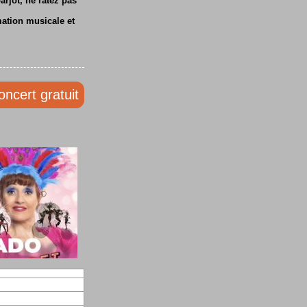
rjot, ne ratez pas
mation musicale et
oncert gratuit