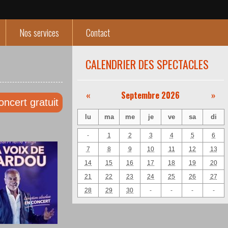
Nos services
Contact
CALENDRIER DES SPECTACLES
«
Septembre 2026
»
oncert gratuit
lu
ma
me
je
ve
sa
di
-
1
2
3
4
5
6
7
8
9
10
11
12
13
14
15
16
17
18
19
20
21
22
23
24
25
26
27
28
29
30
-
-
-
-