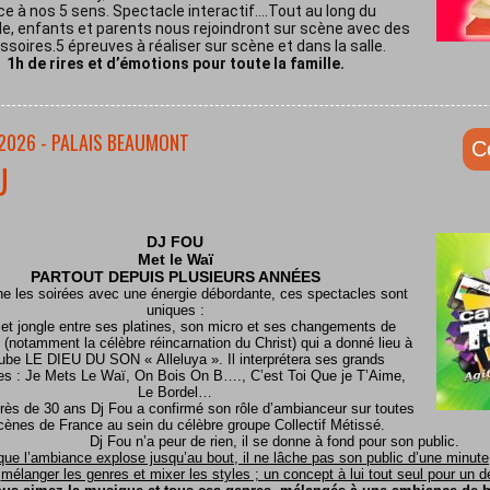
ce à nos 5 sens. Spectacle interactif.…Tout au long du
e, enfants et parents nous rejoindront sur scène avec des
soires.5 épreuves à réaliser sur scène et dans la salle.
1h de rires et d’émotions pour toute la famille.
/2026 - PALAIS BEAUMONT
C
U
DJ FOU
Met le
Waï
PARTOUT DEPUIS PLUSIEURS ANNÉES
ine les soirées avec une énergie débordante, ces spectacles sont
uniques :
 et jongle entre ses platines, son micro et ses changements de
(notamment la célèbre réincarnation du Christ) qui a donné lieu à
ube LE DIEU DU SON « Alleluya ». Il interprétera ses grands
es : Je Mets Le Waï, On Bois On B…., C’est Toi Que je T’Aime,
Le Bordel…
rès de 30 ans Dj Fou a confirmé son rôle d’ambianceur sur toutes
cènes de France au sein du célèbre groupe Collectif Métissé.
Dj Fou n’a peur de rien, il se donne à fond pour son public.
que l’ambiance explose jusqu’au bout, il ne lâche pas son public d’une minute, 
mélanger les genres et mixer les styles ; un concept à lui tout seul pour un dél