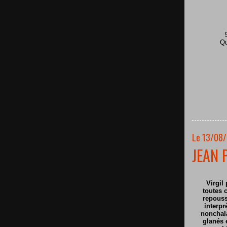
Qu
Le 13/08/
JEAN 
Virgil 
toutes c
repouss
interpr
nonchala
glanés