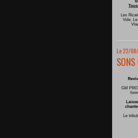
h
Tous
Les Ricai
Vole, L
Vla
Le 22/08
SONS 
Reviv
GM PRODU
form
Laisse
chante
Le tribu