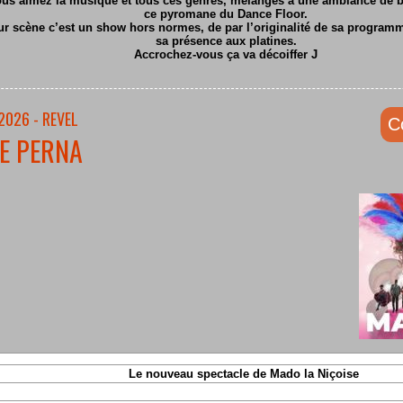
ous aimez la musique et tous ces genres, mélangés à une ambiance de ba
ce pyromane du Dance Floor.
ur scène c’est un show hors normes, de par l’originalité de sa program
sa présence aux platines.
Accrochez-vous ça va décoiffer
J
2026 - REVEL
C
E PERNA
Le nouveau spectacle de Mado la Niçoise