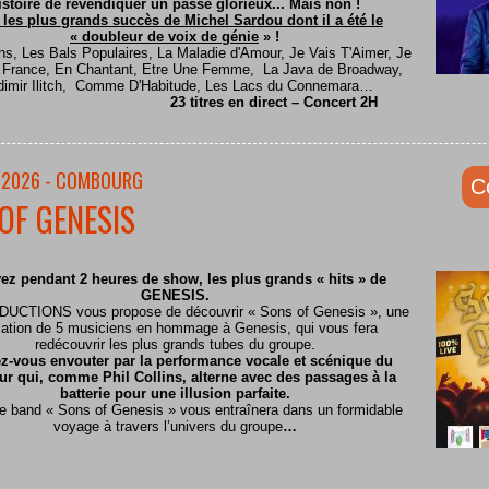
istoire de revendiquer un passé glorieux... Mais non !
 les plus grands succès de Michel Sardou dont il a été le
« doubleur de voix de génie
» !
ns, Les Bals Populaires, La Maladie d'Amour, Je Vais T'Aimer, Je
e France, En Chantant, Etre Une Femme, La Java de Broadway,
dimir Ilitch, Comme D'Habitude, Les Lacs du Connemara…
23 titres en direct – Concert 2H
/2026 - COMBOURG
C
OF GENESIS
ez pendant 2 heures de show, les plus grands « hits » de
GENESIS.
CTIONS vous propose de découvrir « Sons of Genesis », une
ation de 5 musiciens en hommage à Genesis, qui vous fera
redécouvrir les plus grands tubes du groupe.
z-vous envouter par la performance vocale et scénique du
ur qui, comme Phil Collins, alterne avec des passages à la
batterie pour une illusion parfaite.
te band « Sons of Genesis » vous entraînera dans un formidable
voyage à travers l’univers du groupe
…