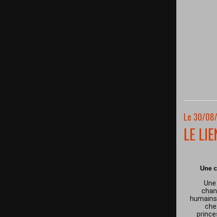
Le 30/08
LE LI
Une c
Une 
chan
humains 
che
prince