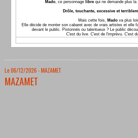
Mado
, ce personnage
libre
qui ne demande plus la p
Drôle, touchante, excessive et terriblem
Mais cette fois,
Mado
va plus loi
Elle décide de monter son cabaret avec de vrais artistes et elle fa
devant le public. Pistonnés ou talentueux ? Le public déco
C'est du live. C'est de l'imprévu. C'est 
Le 06/12/2026 - MAZAMET
MAZAMET