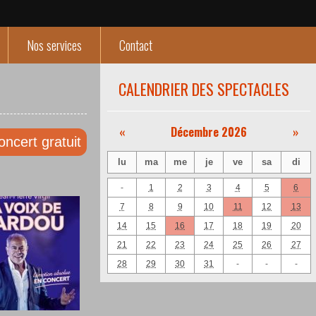
Nos services
Contact
CALENDRIER DES SPECTACLES
«
Décembre 2026
»
oncert gratuit
lu
ma
me
je
ve
sa
di
-
1
2
3
4
5
6
7
8
9
10
11
12
13
14
15
16
17
18
19
20
21
22
23
24
25
26
27
28
29
30
31
-
-
-