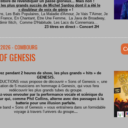
istoire de revendiquer un passé glorieux... Mais non !
 les plus grands succès de Michel Sardou dont il a été le
« doubleur de voix de génie
» !
ns, Les Bals Populaires, La Maladie d'Amour, Je Vais T'Aimer, Je
e France, En Chantant, Etre Une Femme, La Java de Broadway,
dimir Ilitch, Comme D'Habitude, Les Lacs du Connemara…
23 titres en direct – Concert 2H
/2026 - COMBOURG
C
OF GENESIS
ez pendant 2 heures de show, les plus grands « hits » de
GENESIS.
CTIONS vous propose de découvrir « Sons of Genesis », une
ation de 5 musiciens en hommage à Genesis, qui vous fera
redécouvrir les plus grands tubes du groupe.
z-vous envouter par la performance vocale et scénique du
ur qui, comme Phil Collins, alterne avec des passages à la
batterie pour une illusion parfaite.
te band « Sons of Genesis » vous entraînera dans un formidable
voyage à travers l’univers du groupe
…