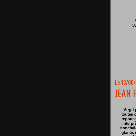
Qu
Le 13/08/
JEAN 
Virgil 
toutes c
repouss
interpr
nonchala
glanés