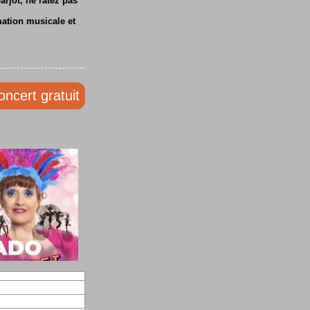
rjot, ne ratez pas
mation musicale et
oncert gratuit