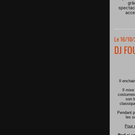
grâ
spectacl
acces
Le 16/10
DJ FO
Il encha
Il mixe
costumes 
son t
classiqu
Pendant p
les s
Pour 