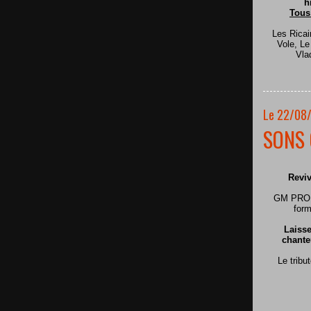
h
Tous
Les Ricai
Vole, L
Vla
Le 22/08
SONS 
Reviv
GM PRODU
form
Laisse
chante
Le tribu