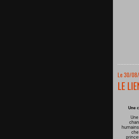
Le 30/08
LE LI
Une c
Une 
chan
humains 
che
prince