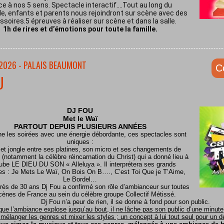
ce à nos 5 sens. Spectacle interactif.…Tout au long du
e, enfants et parents nous rejoindront sur scène avec des
soires.5 épreuves à réaliser sur scène et dans la salle.
1h de rires et d’émotions pour toute la famille.
/2026 - PALAIS BEAUMONT
C
U
DJ FOU
Met le
Waï
PARTOUT DEPUIS PLUSIEURS ANNÉES
ine les soirées avec une énergie débordante, ces spectacles sont
uniques :
 et jongle entre ses platines, son micro et ses changements de
(notamment la célèbre réincarnation du Christ) qui a donné lieu à
ube LE DIEU DU SON « Alleluya ». Il interprétera ses grands
es : Je Mets Le Waï, On Bois On B…., C’est Toi Que je T’Aime,
Le Bordel…
rès de 30 ans Dj Fou a confirmé son rôle d’ambianceur sur toutes
cènes de France au sein du célèbre groupe Collectif Métissé.
Dj Fou n’a peur de rien, il se donne à fond pour son public.
que l’ambiance explose jusqu’au bout, il ne lâche pas son public d’une minute, 
mélanger les genres et mixer les styles ; un concept à lui tout seul pour un dél