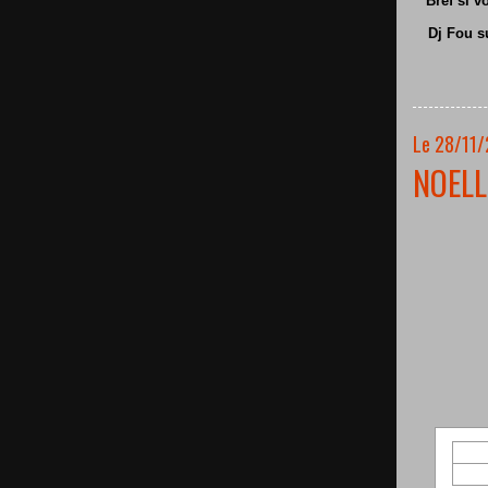
Bref si v
Dj Fou s
Le 28/11/
NOELL