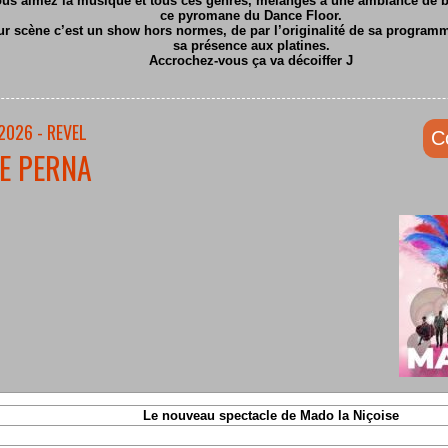
ous aimez la musique et tous ces genres, mélangés à une ambiance de ba
ce pyromane du Dance Floor.
ur scène c’est un show hors normes, de par l’originalité de sa program
sa présence aux platines.
Accrochez-vous ça va décoiffer
J
2026 - REVEL
C
E PERNA
Le nouveau spectacle de Mado la Niçoise