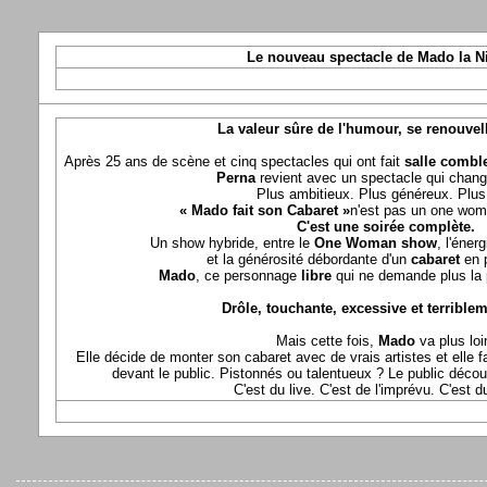
Le nouveau spectacle de Mado la N
La valeur sûre de l'humour, se renouvel
Après 25 ans de scène et cinq spectacles qui ont fait
salle comble
Perna
revient avec un spectacle qui chang
Plus ambitieux. Plus généreux. Plus 
« Mado fait son Cabaret »
n'est pas un one wom
C'est une soirée complète.
Un show hybride, entre le
One Woman show
, l'éner
et la générosité débordante d'un
cabaret
en 
Mado
, ce personnage
libre
qui ne demande plus la p
Drôle, touchante, excessive et terriblem
Mais cette fois,
Mado
va plus loi
Elle décide de monter son cabaret avec de vrais artistes et elle fa
devant le public. Pistonnés ou talentueux ? Le public déco
C'est du live. C'est de l'imprévu. C'est 