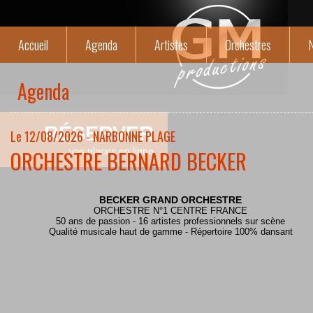
Accueil
Agenda
Artistes
Orchestres
N
Agenda
RÉSERVER
Le 12/08/2026 - NARBONNE PLAGE
ORCHESTRE BERNARD BECKER
vos places en ligne
BECKER GRAND ORCHESTRE
ORCHESTRE N°1 CENTRE FRANCE
50 ans de passion - 16 artistes professionnels sur scène
Qualité musicale haut de gamme - Répertoire 100% dansant