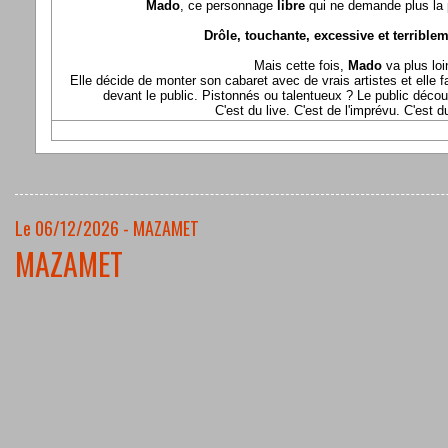
Mado
, ce personnage
libre
qui ne demande plus la p
Drôle, touchante, excessive et terriblem
Mais cette fois,
Mado
va plus loi
Elle décide de monter son cabaret avec de vrais artistes et elle fa
devant le public. Pistonnés ou talentueux ? Le public déco
C'est du live. C'est de l'imprévu. C'est 
Le 06/12/2026 - MAZAMET
MAZAMET