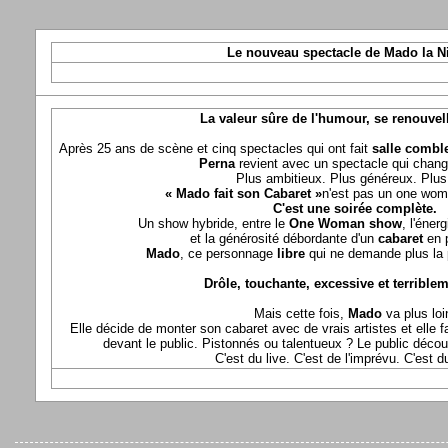
Le nouveau spectacle de Mado la N
La valeur sûre de l'humour, se renouvel
Après 25 ans de scène et cinq spectacles qui ont fait
salle comble
Perna
revient avec un spectacle qui chang
Plus ambitieux. Plus généreux. Plus 
« Mado fait son Cabaret »
n'est pas un one wom
C'est une soirée complète.
Un show hybride, entre le
One Woman show
, l'éner
et la générosité débordante d'un
cabaret
en 
Mado
, ce personnage
libre
qui ne demande plus la p
Drôle, touchante, excessive et terriblem
Mais cette fois,
Mado
va plus loi
Elle décide de monter son cabaret avec de vrais artistes et elle fa
devant le public. Pistonnés ou talentueux ? Le public déco
C'est du live. C'est de l'imprévu. C'est 