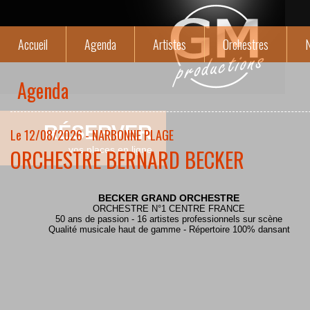
Accueil
Agenda
Artistes
Orchestres
N
Agenda
RÉSERVER
Le 12/08/2026 - NARBONNE PLAGE
ORCHESTRE BERNARD BECKER
vos places en ligne
BECKER GRAND ORCHESTRE
ORCHESTRE N°1 CENTRE FRANCE
50 ans de passion - 16 artistes professionnels sur scène
Qualité musicale haut de gamme - Répertoire 100% dansant