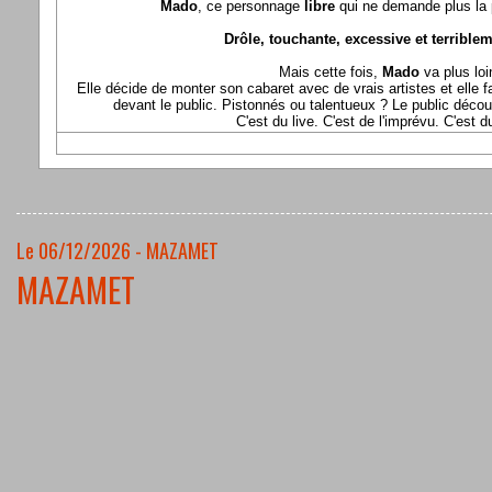
Mado
, ce personnage
libre
qui ne demande plus la p
Drôle, touchante, excessive et terriblem
Mais cette fois,
Mado
va plus loi
Elle décide de monter son cabaret avec de vrais artistes et elle fa
devant le public. Pistonnés ou talentueux ? Le public déco
C'est du live. C'est de l'imprévu. C'est 
Le 06/12/2026 - MAZAMET
MAZAMET