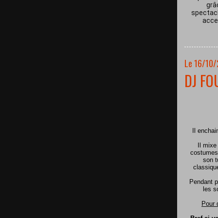
grâ
spectacl
acces
Le 16/10
DJ FO
Il encha
Il mixe
costumes 
son t
classiqu
Pendant p
les s
Pour 