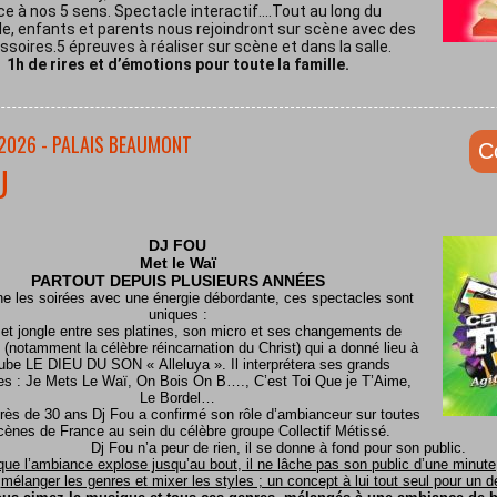
ce à nos 5 sens. Spectacle interactif.…Tout au long du
e, enfants et parents nous rejoindront sur scène avec des
soires.5 épreuves à réaliser sur scène et dans la salle.
1h de rires et d’émotions pour toute la famille.
/2026 - PALAIS BEAUMONT
C
U
DJ FOU
Met le
Waï
PARTOUT DEPUIS PLUSIEURS ANNÉES
ine les soirées avec une énergie débordante, ces spectacles sont
uniques :
 et jongle entre ses platines, son micro et ses changements de
(notamment la célèbre réincarnation du Christ) qui a donné lieu à
ube LE DIEU DU SON « Alleluya ». Il interprétera ses grands
es : Je Mets Le Waï, On Bois On B…., C’est Toi Que je T’Aime,
Le Bordel…
rès de 30 ans Dj Fou a confirmé son rôle d’ambianceur sur toutes
cènes de France au sein du célèbre groupe Collectif Métissé.
Dj Fou n’a peur de rien, il se donne à fond pour son public.
que l’ambiance explose jusqu’au bout, il ne lâche pas son public d’une minute, 
mélanger les genres et mixer les styles ; un concept à lui tout seul pour un dél