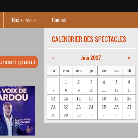
Nos services
Contact
CALENDRIER DES SPECTACLES
«
Juin 2027
»
oncert gratuit
lu
ma
me
je
ve
sa
di
-
1
2
3
4
5
6
7
8
9
10
11
12
13
14
15
16
17
18
19
20
21
22
23
24
25
26
27
28
29
30
-
-
-
-