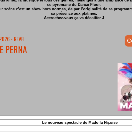
ous aimez la musique et tous ces genres, mélangés à une ambiance de ba
ce pyromane du Dance Floor.
ur scène c’est un show hors normes, de par l’originalité de sa program
sa présence aux platines.
Accrochez-vous ça va décoiffer
J
2026 - REVEL
C
E PERNA
Le nouveau spectacle de Mado la Niçoise