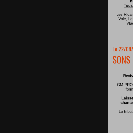
h
Tous
Les Ricai
Vole, L
Vla
Le 22/08
SONS 
Reviv
GM PRODU
form
Laisse
chante
Le tribu