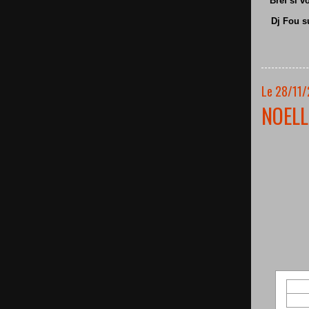
Bref si v
Dj Fou s
Le 28/11/
NOELL