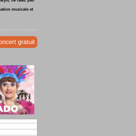
rjot, ne ratez pas
mation musicale et
oncert gratuit