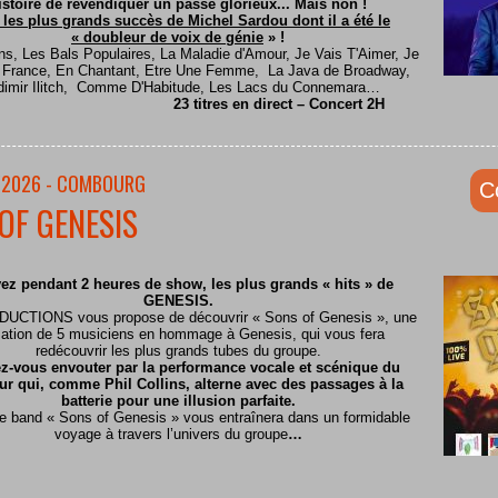
istoire de revendiquer un passé glorieux... Mais non !
 les plus grands succès de Michel Sardou dont il a été le
« doubleur de voix de génie
» !
ns, Les Bals Populaires, La Maladie d'Amour, Je Vais T'Aimer, Je
e France, En Chantant, Etre Une Femme, La Java de Broadway,
dimir Ilitch, Comme D'Habitude, Les Lacs du Connemara…
23 titres en direct – Concert 2H
/2026 - COMBOURG
C
OF GENESIS
ez pendant 2 heures de show, les plus grands « hits » de
GENESIS.
CTIONS vous propose de découvrir « Sons of Genesis », une
ation de 5 musiciens en hommage à Genesis, qui vous fera
redécouvrir les plus grands tubes du groupe.
z-vous envouter par la performance vocale et scénique du
ur qui, comme Phil Collins, alterne avec des passages à la
batterie pour une illusion parfaite.
te band « Sons of Genesis » vous entraînera dans un formidable
voyage à travers l’univers du groupe
…