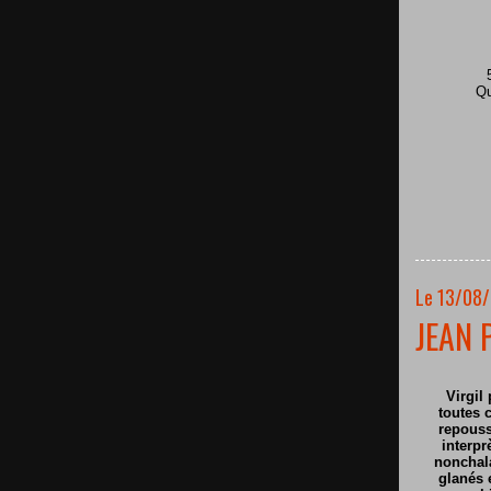
Qu
Le 13/08/
JEAN 
Virgil 
toutes c
repouss
interpr
nonchala
glanés