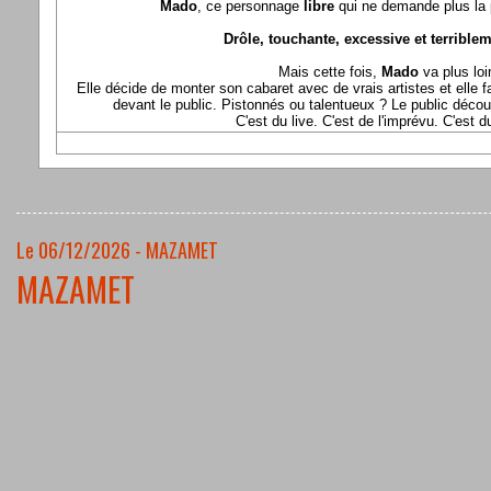
Mado
, ce personnage
libre
qui ne demande plus la p
Drôle, touchante, excessive et terriblem
Mais cette fois,
Mado
va plus loi
Elle décide de monter son cabaret avec de vrais artistes et elle fa
devant le public. Pistonnés ou talentueux ? Le public déco
C'est du live. C'est de l'imprévu. C'est 
Le 06/12/2026 - MAZAMET
MAZAMET