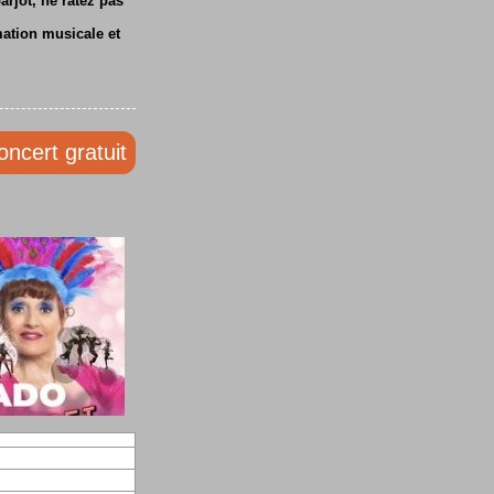
rjot, ne ratez pas
mation musicale et
oncert gratuit