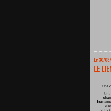
Le 30/08
LE LI
Une c
Une 
chan
humains 
che
prince