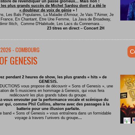
istoire de revendiquer un passé glorieux... Mais non !
 les plus grands succès de Michel Sardou dont il a été le
« doubleur de voix de génie
» !
ns, Les Bals Populaires, La Maladie d'Amour, Je Vais T'Aimer, Je
e France, En Chantant, Etre Une Femme, La Java de Broadway,
dimir Ilitch, Comme D'Habitude, Les Lacs du Connemara…
23 titres en direct – Concert 2H
/2026 - COMBOURG
C
OF GENESIS
ez pendant 2 heures de show, les plus grands « hits » de
GENESIS.
CTIONS vous propose de découvrir « Sons of Genesis », une
ation de 5 musiciens en hommage à Genesis, qui vous fera
redécouvrir les plus grands tubes du groupe.
z-vous envouter par la performance vocale et scénique du
ur qui, comme Phil Collins, alterne avec des passages à la
batterie pour une illusion parfaite.
te band « Sons of Genesis » vous entraînera dans un formidable
voyage à travers l’univers du groupe
…