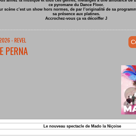
ous aimez la musique et tous ces genres, mélangés à une ambiance de ba
ce pyromane du Dance Floor.
ur scène c’est un show hors normes, de par l’originalité de sa program
sa présence aux platines.
Accrochez-vous ça va décoiffer
J
2026 - REVEL
C
E PERNA
Le nouveau spectacle de Mado la Niçoise