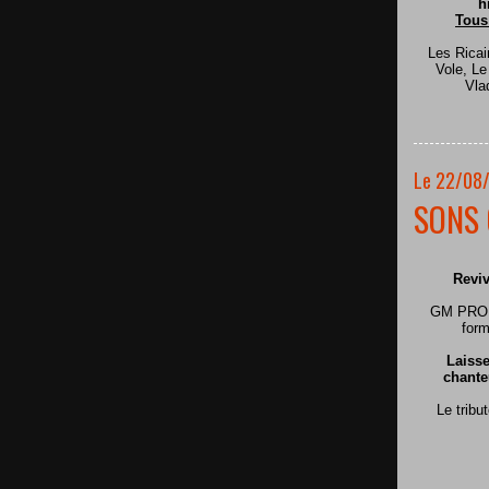
h
Tous
Les Ricai
Vole, L
Vla
Le 22/08
SONS 
Reviv
GM PRODU
form
Laisse
chante
Le tribu