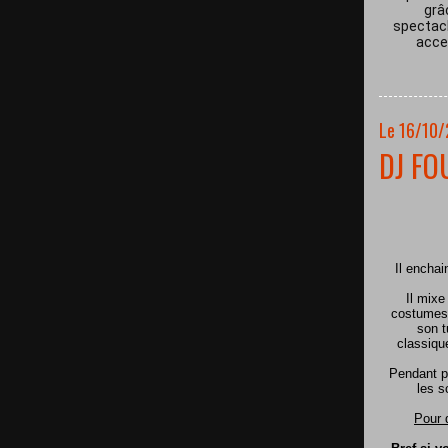
grâ
spectacl
acces
Le 16/10
DJ FO
Il encha
Il mixe
costumes 
son t
classiqu
Pendant p
les s
Pour 