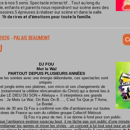
ce à nos 5 sens. Spectacle interactif.…Tout au long du
e, enfants et parents nous rejoindront sur scène avec des
soires.5 épreuves à réaliser sur scène et dans la salle.
1h de rires et d’émotions pour toute la famille.
/2026 - PALAIS BEAUMONT
C
U
DJ FOU
Met le
Waï
PARTOUT DEPUIS PLUSIEURS ANNÉES
ine les soirées avec une énergie débordante, ces spectacles sont
uniques :
 et jongle entre ses platines, son micro et ses changements de
(notamment la célèbre réincarnation du Christ) qui a donné lieu à
ube LE DIEU DU SON « Alleluya ». Il interprétera ses grands
es : Je Mets Le Waï, On Bois On B…., C’est Toi Que je T’Aime,
Le Bordel…
rès de 30 ans Dj Fou a confirmé son rôle d’ambianceur sur toutes
cènes de France au sein du célèbre groupe Collectif Métissé.
Dj Fou n’a peur de rien, il se donne à fond pour son public.
que l’ambiance explose jusqu’au bout, il ne lâche pas son public d’une minute, 
mélanger les genres et mixer les styles ; un concept à lui tout seul pour un dél