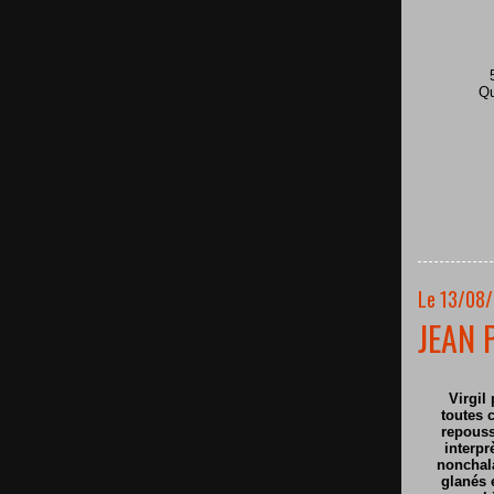
Qu
Le 13/08/
JEAN 
Virgil 
toutes c
repouss
interpr
nonchala
glanés