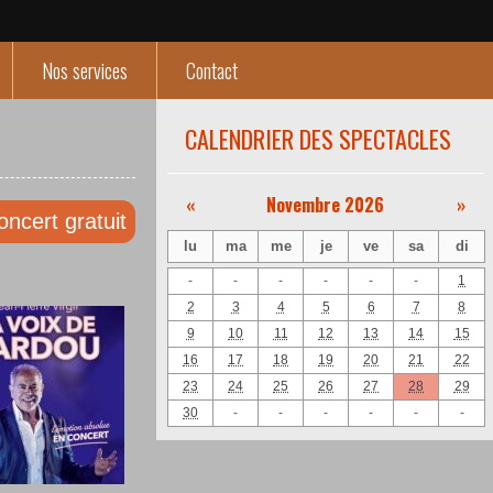
Nos services
Contact
CALENDRIER DES SPECTACLES
«
Novembre 2026
»
oncert gratuit
lu
ma
me
je
ve
sa
di
-
-
-
-
-
-
1
2
3
4
5
6
7
8
9
10
11
12
13
14
15
16
17
18
19
20
21
22
23
24
25
26
27
28
29
30
-
-
-
-
-
-