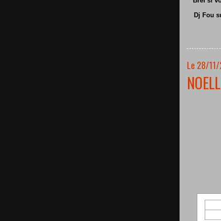
Bref si v
Dj Fou s
Le 28/11/
NOELL