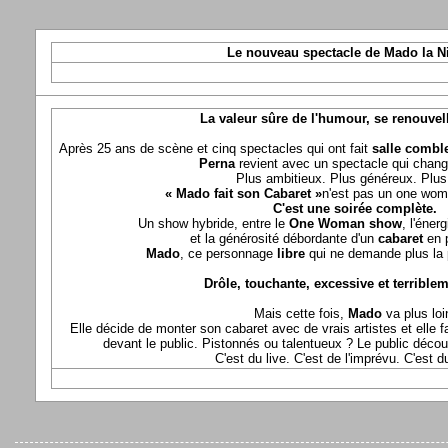
Le nouveau spectacle de Mado la N
La valeur sûre de l'humour, se renouvel
Après 25 ans de scène et cinq spectacles qui ont fait
salle comble
Perna
revient avec un spectacle qui chang
Plus ambitieux. Plus généreux. Plus 
« Mado fait son Cabaret »
n'est pas un one wom
C'est une soirée complète.
Un show hybride, entre le
One Woman show
, l'éner
et la générosité débordante d'un
cabaret
en 
Mado
, ce personnage
libre
qui ne demande plus la p
Drôle, touchante, excessive et terriblem
Mais cette fois,
Mado
va plus loi
Elle décide de monter son cabaret avec de vrais artistes et elle fa
devant le public. Pistonnés ou talentueux ? Le public déco
C'est du live. C'est de l'imprévu. C'est 