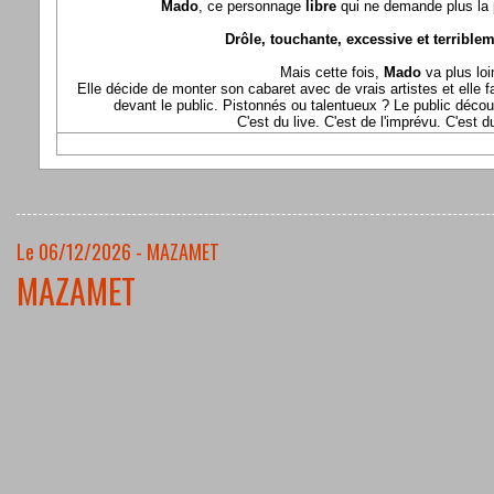
Mado
, ce personnage
libre
qui ne demande plus la p
Drôle, touchante, excessive et terriblem
Mais cette fois,
Mado
va plus loi
Elle décide de monter son cabaret avec de vrais artistes et elle fa
devant le public. Pistonnés ou talentueux ? Le public déco
C'est du live. C'est de l'imprévu. C'est 
Le 06/12/2026 - MAZAMET
MAZAMET