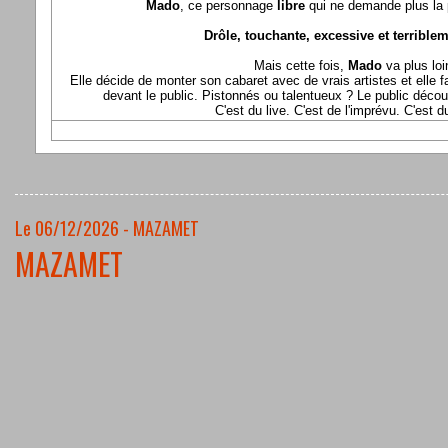
Mado
, ce personnage
libre
qui ne demande plus la p
Drôle, touchante, excessive et terriblem
Mais cette fois,
Mado
va plus loi
Elle décide de monter son cabaret avec de vrais artistes et elle fa
devant le public. Pistonnés ou talentueux ? Le public déco
C'est du live. C'est de l'imprévu. C'est 
Le 06/12/2026 - MAZAMET
MAZAMET