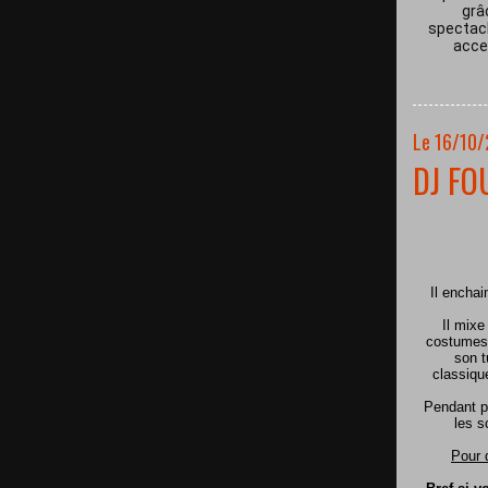
grâ
spectacl
acces
Le 16/10
DJ FO
Il encha
Il mixe
costumes 
son t
classiqu
Pendant p
les s
Pour 