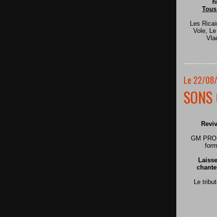
h
Tous
Les Ricai
Vole, L
Vla
Le 22/08
SONS 
Reviv
GM PRODU
form
Laisse
chante
Le tribu