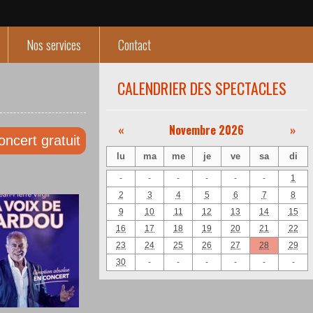
Nos services
Contact
CALENDRIER DES SPECTACLES
«
Novembre 2026
»
oncert gratuit
lu
ma
me
je
ve
sa
di
-
-
-
-
-
-
1
2
3
4
5
6
7
8
9
10
11
12
13
14
15
16
17
18
19
20
21
22
23
24
25
26
27
28
29
30
-
-
-
-
-
-