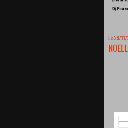
Bref si v
Dj Fou s
Le 28/11/
NOELL