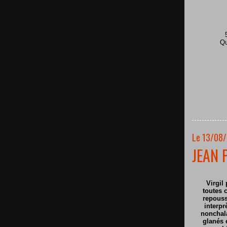
Qu
Le 13/08/
JEAN 
Virgil 
toutes c
repouss
interpr
nonchala
glanés