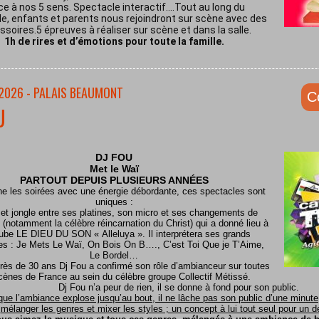
ce à nos 5 sens. Spectacle interactif.…Tout au long du
e, enfants et parents nous rejoindront sur scène avec des
soires.5 épreuves à réaliser sur scène et dans la salle.
1h de rires et d’émotions pour toute la famille.
/2026 - PALAIS BEAUMONT
C
U
DJ FOU
Met le
Waï
PARTOUT DEPUIS PLUSIEURS ANNÉES
ine les soirées avec une énergie débordante, ces spectacles sont
uniques :
 et jongle entre ses platines, son micro et ses changements de
(notamment la célèbre réincarnation du Christ) qui a donné lieu à
ube LE DIEU DU SON « Alleluya ». Il interprétera ses grands
es : Je Mets Le Waï, On Bois On B…., C’est Toi Que je T’Aime,
Le Bordel…
rès de 30 ans Dj Fou a confirmé son rôle d’ambianceur sur toutes
cènes de France au sein du célèbre groupe Collectif Métissé.
Dj Fou n’a peur de rien, il se donne à fond pour son public.
que l’ambiance explose jusqu’au bout, il ne lâche pas son public d’une minute, 
mélanger les genres et mixer les styles ; un concept à lui tout seul pour un dél