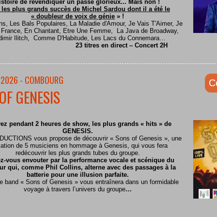
istoire de revendiquer un passé glorieux... Mais non !
 les plus grands succès de Michel Sardou dont il a été le
« doubleur de voix de génie
» !
ns, Les Bals Populaires, La Maladie d'Amour, Je Vais T'Aimer, Je
e France, En Chantant, Etre Une Femme, La Java de Broadway,
dimir Ilitch, Comme D'Habitude, Les Lacs du Connemara…
23 titres en direct – Concert 2H
/2026 - COMBOURG
C
OF GENESIS
ez pendant 2 heures de show, les plus grands « hits » de
GENESIS.
CTIONS vous propose de découvrir « Sons of Genesis », une
ation de 5 musiciens en hommage à Genesis, qui vous fera
redécouvrir les plus grands tubes du groupe.
z-vous envouter par la performance vocale et scénique du
ur qui, comme Phil Collins, alterne avec des passages à la
batterie pour une illusion parfaite.
te band « Sons of Genesis » vous entraînera dans un formidable
voyage à travers l’univers du groupe
…