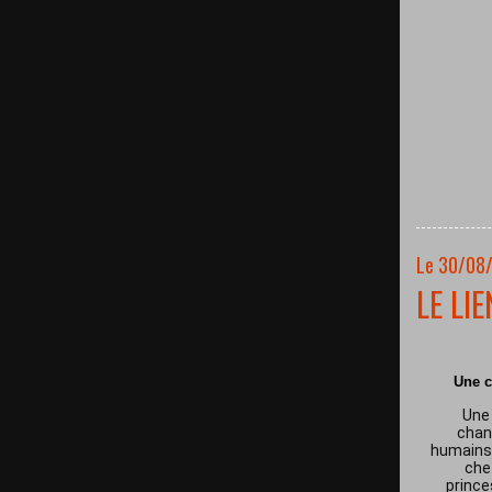
Le 30/08
LE LI
Une c
Une 
chan
humains 
che
prince