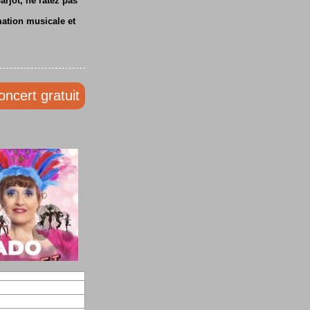
rjot, ne ratez pas
mation musicale et
oncert gratuit