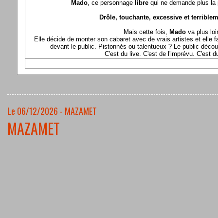
Mado
, ce personnage
libre
qui ne demande plus la p
Drôle, touchante, excessive et terriblem
Mais cette fois,
Mado
va plus loi
Elle décide de monter son cabaret avec de vrais artistes et elle fa
devant le public. Pistonnés ou talentueux ? Le public déco
C'est du live. C'est de l'imprévu. C'est 
Le 06/12/2026 - MAZAMET
MAZAMET