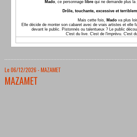
Mado
, ce personnage
libre
qui ne demande plus la p
Drôle, touchante, excessive et terriblem
Mais cette fois,
Mado
va plus loi
Elle décide de monter son cabaret avec de vrais artistes et elle fa
devant le public. Pistonnés ou talentueux ? Le public déco
C'est du live. C'est de l'imprévu. C'est 
Le 06/12/2026 - MAZAMET
MAZAMET