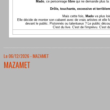
Mado
, ce personnage
libre
qui ne demande plus la p
Drôle, touchante, excessive et terriblem
Mais cette fois,
Mado
va plus loi
Elle décide de monter son cabaret avec de vrais artistes et elle fa
devant le public. Pistonnés ou talentueux ? Le public déco
C'est du live. C'est de l'imprévu. C'est 
Le 06/12/2026 - MAZAMET
MAZAMET