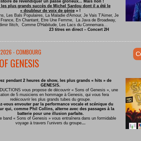
istoire de revendiquer un passé glorieux... Mais non !
 les plus grands succès de Michel Sardou dont il a été le
« doubleur de voix de génie
» !
ns, Les Bals Populaires, La Maladie d'Amour, Je Vais T'Aimer, Je
e France, En Chantant, Etre Une Femme, La Java de Broadway,
dimir Ilitch, Comme D'Habitude, Les Lacs du Connemara…
23 titres en direct – Concert 2H
/2026 - COMBOURG
C
OF GENESIS
ez pendant 2 heures de show, les plus grands « hits » de
GENESIS.
CTIONS vous propose de découvrir « Sons of Genesis », une
ation de 5 musiciens en hommage à Genesis, qui vous fera
redécouvrir les plus grands tubes du groupe.
z-vous envouter par la performance vocale et scénique du
ur qui, comme Phil Collins, alterne avec des passages à la
batterie pour une illusion parfaite.
te band « Sons of Genesis » vous entraînera dans un formidable
voyage à travers l’univers du groupe
…