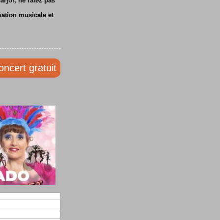
rjot, ne ratez pas
mation musicale et
oncert gratuit