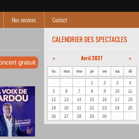
Nos services
Contact
CALENDRIER DES SPECTACLES
«
Avril 2027
»
oncert gratuit
lu
ma
me
je
ve
sa
di
-
-
-
1
2
3
4
5
6
7
8
9
10
11
12
13
14
15
16
17
18
19
20
21
22
23
24
25
26
27
28
29
30
-
-