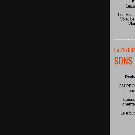
h
Tous
Les Ricai
Vole, L
Vla
Le 22/08
SONS 
Reviv
GM PRODU
form
Laisse
chante
Le tribu