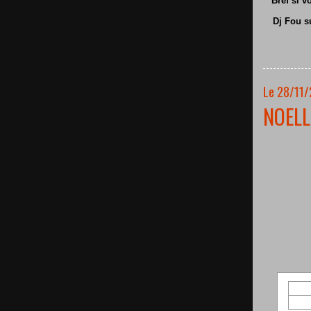
Bref si v
Dj Fou s
Le 28/11/
NOELL