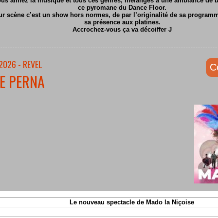
ous aimez la musique et tous ces genres, mélangés à une ambiance de ba
ce pyromane du Dance Floor.
ur scène c’est un show hors normes, de par l’originalité de sa program
sa présence aux platines.
Accrochez-vous ça va décoiffer
J
2026 - REVEL
C
E PERNA
Le nouveau spectacle de Mado la Niçoise