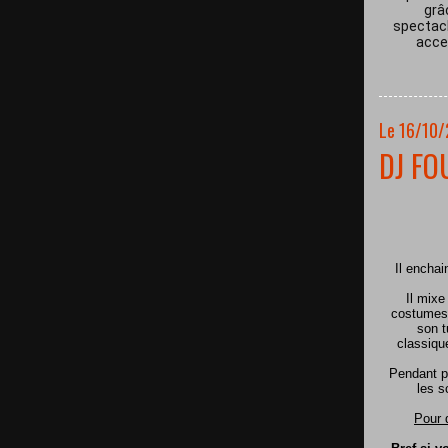
grâ
spectacl
acces
Le 16/10
DJ FO
Il encha
Il mixe
costumes 
son t
classiqu
Pendant p
les s
Pour 