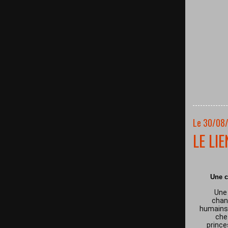
Le 30/08
LE LI
Une c
Une 
chan
humains 
che
prince