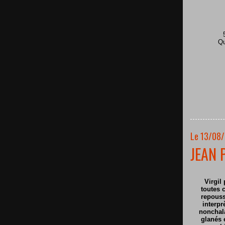
Qu
Le 13/08/
JEAN 
Virgil 
toutes c
repouss
interpr
nonchala
glanés