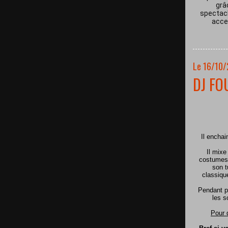
grâ
spectacl
acces
Le 16/10
DJ FO
Il encha
Il mixe
costumes 
son t
classiqu
Pendant p
les s
Pour 