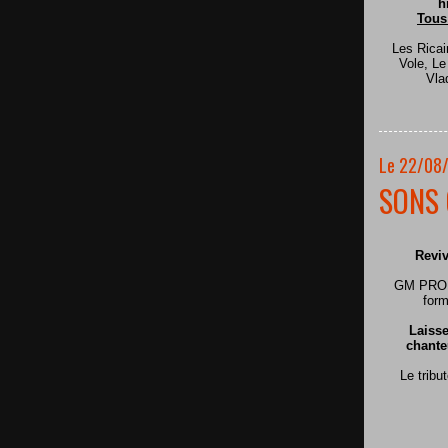
h
Tous
Les Ricai
Vole, L
Vla
Le 22/08
SONS 
Reviv
GM PRODU
form
Laisse
chante
Le tribu