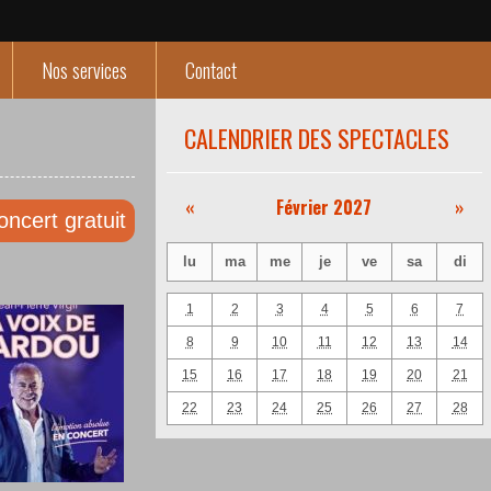
Nos services
Contact
CALENDRIER DES SPECTACLES
«
Février 2027
»
oncert gratuit
lu
ma
me
je
ve
sa
di
1
2
3
4
5
6
7
8
9
10
11
12
13
14
15
16
17
18
19
20
21
22
23
24
25
26
27
28