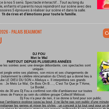
ce à nos 5 sens. Spectacle interactif.…Tout au long du
e, enfants et parents nous rejoindront sur scène avec des
soires.5 épreuves à réaliser sur scène et dans la salle.
1h de rires et d’émotions pour toute la famille.
/2026 - PALAIS BEAUMONT
C
U
DJ FOU
Met le
Waï
PARTOUT DEPUIS PLUSIEURS ANNÉES
ine les soirées avec une énergie débordante, ces spectacles sont
uniques :
 et jongle entre ses platines, son micro et ses changements de
(notamment la célèbre réincarnation du Christ) qui a donné lieu à
ube LE DIEU DU SON « Alleluya ». Il interprétera ses grands
es : Je Mets Le Waï, On Bois On B…., C’est Toi Que je T’Aime,
Le Bordel…
rès de 30 ans Dj Fou a confirmé son rôle d’ambianceur sur toutes
cènes de France au sein du célèbre groupe Collectif Métissé.
Dj Fou n’a peur de rien, il se donne à fond pour son public.
que l’ambiance explose jusqu’au bout, il ne lâche pas son public d’une minute, 
mélanger les genres et mixer les styles ; un concept à lui tout seul pour un dél