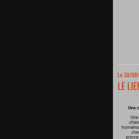
Le 30/08
LE LI
Une c
Une 
chan
humains 
che
prince