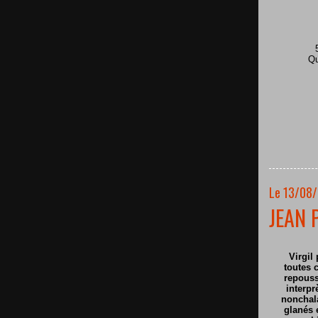
Qu
Le 13/08/
JEAN 
Virgil 
toutes c
repouss
interpr
nonchala
glanés