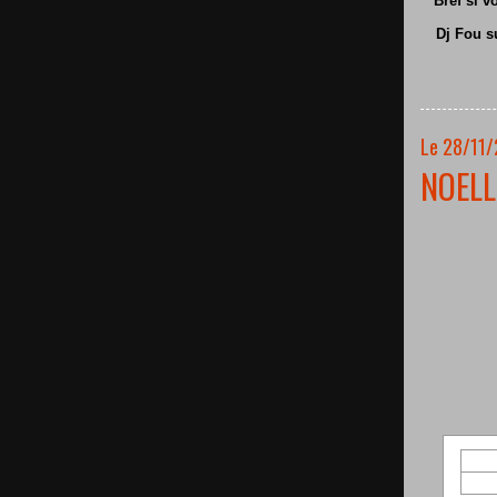
Bref si v
Dj Fou s
Le 28/11/
NOELL