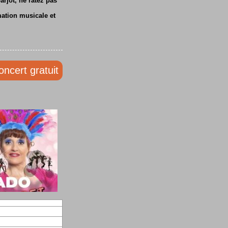
rjot, ne ratez pas
mation musicale et
oncert gratuit