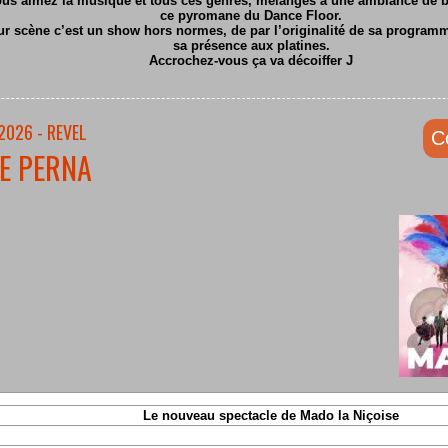
ous aimez la musique et tous ces genres, mélangés à une ambiance de ba
ce pyromane du Dance Floor.
ur scène c’est un show hors normes, de par l’originalité de sa program
sa présence aux platines.
Accrochez-vous ça va décoiffer
J
2026 - REVEL
C
E PERNA
Le nouveau spectacle de Mado la Niçoise