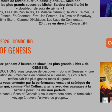
istoire de revendiquer un passé glorieux... Mais non !
 les plus grands succès de Michel Sardou dont il a été le
« doubleur de voix de génie
» !
ns, Les Bals Populaires, La Maladie d'Amour, Je Vais T'Aimer, Je
e France, En Chantant, Etre Une Femme, La Java de Broadway,
dimir Ilitch, Comme D'Habitude, Les Lacs du Connemara…
23 titres en direct – Concert 2H
/2026 - COMBOURG
C
OF GENESIS
ez pendant 2 heures de show, les plus grands « hits » de
GENESIS.
CTIONS vous propose de découvrir « Sons of Genesis », une
ation de 5 musiciens en hommage à Genesis, qui vous fera
redécouvrir les plus grands tubes du groupe.
z-vous envouter par la performance vocale et scénique du
ur qui, comme Phil Collins, alterne avec des passages à la
batterie pour une illusion parfaite.
te band « Sons of Genesis » vous entraînera dans un formidable
voyage à travers l’univers du groupe
…