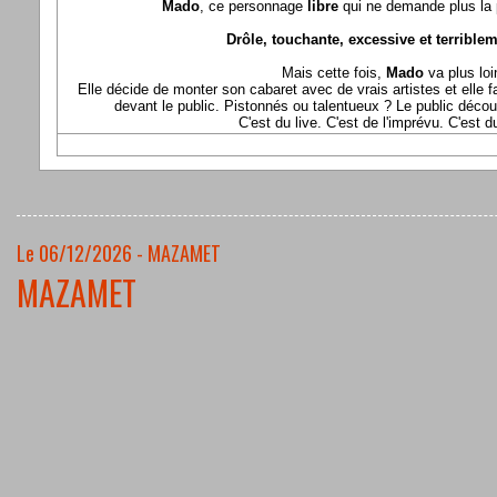
Mado
, ce personnage
libre
qui ne demande plus la p
Drôle, touchante, excessive et terriblem
Mais cette fois,
Mado
va plus loi
Elle décide de monter son cabaret avec de vrais artistes et elle fa
devant le public. Pistonnés ou talentueux ? Le public déco
C'est du live. C'est de l'imprévu. C'est 
Le 06/12/2026 - MAZAMET
MAZAMET