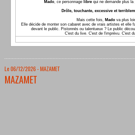
Mado
, ce personnage
libre
qui ne demande plus la p
Drôle, touchante, excessive et terriblem
Mais cette fois,
Mado
va plus loi
Elle décide de monter son cabaret avec de vrais artistes et elle fa
devant le public. Pistonnés ou talentueux ? Le public déco
C'est du live. C'est de l'imprévu. C'est 
Le 06/12/2026 - MAZAMET
MAZAMET