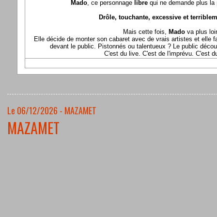
Mado
, ce personnage
libre
qui ne demande plus la p
Drôle, touchante, excessive et terriblem
Mais cette fois,
Mado
va plus loi
Elle décide de monter son cabaret avec de vrais artistes et elle fa
devant le public. Pistonnés ou talentueux ? Le public déco
C'est du live. C'est de l'imprévu. C'est 
Le 06/12/2026 - MAZAMET
MAZAMET