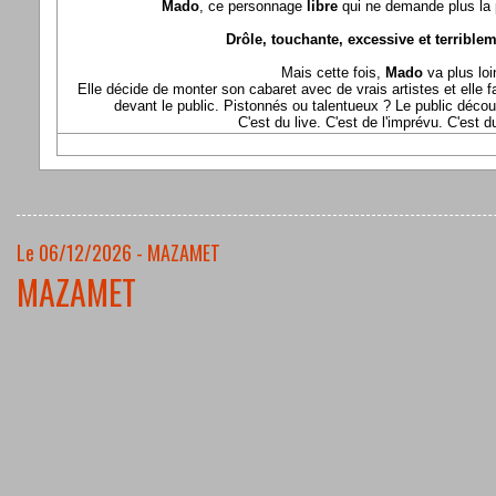
Mado
, ce personnage
libre
qui ne demande plus la p
Drôle, touchante, excessive et terriblem
Mais cette fois,
Mado
va plus loi
Elle décide de monter son cabaret avec de vrais artistes et elle fa
devant le public. Pistonnés ou talentueux ? Le public déco
C'est du live. C'est de l'imprévu. C'est 
Le 06/12/2026 - MAZAMET
MAZAMET