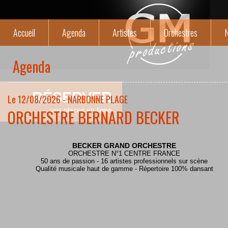
Accueil
Agenda
Artistes
Orchestres
N
Agenda
RÉSERVER
Le 12/08/2026 - NARBONNE PLAGE
ORCHESTRE BERNARD BECKER
vos places en ligne
BECKER GRAND ORCHESTRE
ORCHESTRE N°1 CENTRE FRANCE
50 ans de passion - 16 artistes professionnels sur scène
Qualité musicale haut de gamme - Répertoire 100% dansant