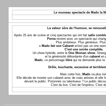
Le nouveau spectacle de Mado la N
La valeur sûre de l'humour, se renouvel
Après 25 ans de scène et cinq spectacles qui ont fait
salle comble
Perna
revient avec un spectacle qui chang
Plus ambitieux. Plus généreux. Plus 
« Mado fait son Cabaret »
n'est pas un one wom
C'est une soirée complète.
Un show hybride, entre le
One Woman show
, l'éner
et la générosité débordante d'un
cabaret
en 
Mado
, ce personnage
libre
qui ne demande plus la p
Drôle, touchante, excessive et terriblem
Mais cette fois,
Mado
va plus loi
Elle décide de monter son cabaret avec de vrais artistes et elle fa
devant le public. Pistonnés ou talentueux ? Le public déco
C'est du live. C'est de l'imprévu. C'est 