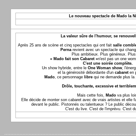
Le nouveau spectacle de Mado la N
La valeur sûre de l'humour, se renouvel
Après 25 ans de scène et cinq spectacles qui ont fait
salle comble
Perna
revient avec un spectacle qui chang
Plus ambitieux. Plus généreux. Plus 
« Mado fait son Cabaret »
n'est pas un one wom
C'est une soirée complète.
Un show hybride, entre le
One Woman show
, l'éner
et la générosité débordante d'un
cabaret
en 
Mado
, ce personnage
libre
qui ne demande plus la p
Drôle, touchante, excessive et terriblem
Mais cette fois,
Mado
va plus loi
Elle décide de monter son cabaret avec de vrais artistes et elle fa
devant le public. Pistonnés ou talentueux ? Le public déco
C'est du live. C'est de l'imprévu. C'est 