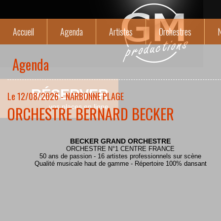
Accueil
Agenda
Artistes
Orchestres
N
Agenda
RÉSERVER
Le 12/08/2026 - NARBONNE PLAGE
ORCHESTRE BERNARD BECKER
vos places en ligne
BECKER GRAND ORCHESTRE
ORCHESTRE N°1 CENTRE FRANCE
50 ans de passion - 16 artistes professionnels sur scène
Qualité musicale haut de gamme - Répertoire 100% dansant