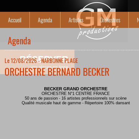
Accueil
Agenda
Artistes
Orchestres
N
Agenda
RÉSERVER
Le 12/08/2026 - NARBONNE PLAGE
ORCHESTRE BERNARD BECKER
vos places en ligne
BECKER GRAND ORCHESTRE
ORCHESTRE N°1 CENTRE FRANCE
50 ans de passion - 16 artistes professionnels sur scène
Qualité musicale haut de gamme - Répertoire 100% dansant