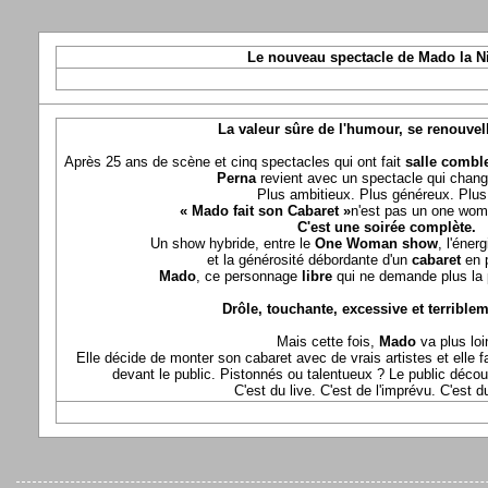
Le nouveau spectacle de Mado la N
La valeur sûre de l'humour, se renouvel
Après 25 ans de scène et cinq spectacles qui ont fait
salle comble
Perna
revient avec un spectacle qui chang
Plus ambitieux. Plus généreux. Plus 
« Mado fait son Cabaret »
n'est pas un one wom
C'est une soirée complète.
Un show hybride, entre le
One Woman show
, l'éner
et la générosité débordante d'un
cabaret
en 
Mado
, ce personnage
libre
qui ne demande plus la p
Drôle, touchante, excessive et terriblem
Mais cette fois,
Mado
va plus loi
Elle décide de monter son cabaret avec de vrais artistes et elle fa
devant le public. Pistonnés ou talentueux ? Le public déco
C'est du live. C'est de l'imprévu. C'est 