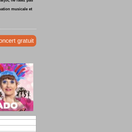
rjot, ne ratez pas
mation musicale et
oncert gratuit