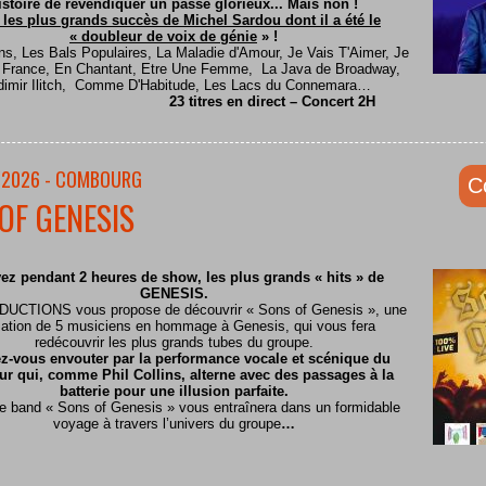
istoire de revendiquer un passé glorieux... Mais non !
 les plus grands succès de Michel Sardou dont il a été le
« doubleur de voix de génie
» !
ns, Les Bals Populaires, La Maladie d'Amour, Je Vais T'Aimer, Je
e France, En Chantant, Etre Une Femme, La Java de Broadway,
dimir Ilitch, Comme D'Habitude, Les Lacs du Connemara…
23 titres en direct – Concert 2H
/2026 - COMBOURG
C
OF GENESIS
ez pendant 2 heures de show, les plus grands « hits » de
GENESIS.
CTIONS vous propose de découvrir « Sons of Genesis », une
ation de 5 musiciens en hommage à Genesis, qui vous fera
redécouvrir les plus grands tubes du groupe.
z-vous envouter par la performance vocale et scénique du
ur qui, comme Phil Collins, alterne avec des passages à la
batterie pour une illusion parfaite.
te band « Sons of Genesis » vous entraînera dans un formidable
voyage à travers l’univers du groupe
…