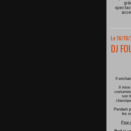
grâ
spectacl
acces
Le 16/10
DJ FO
Il encha
Il mixe
costumes 
son t
classiqu
Pendant p
les s
Pour 