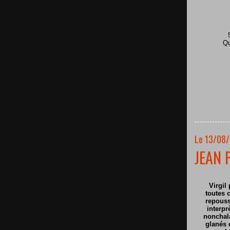
Qu
Le 13/08/
JEAN 
Virgil 
toutes c
repouss
interpr
nonchala
glanés