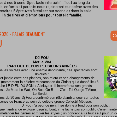
ce à nos 5 sens. Spectacle interactif.…Tout au long du
e, enfants et parents nous rejoindront sur scène avec des
soires.5 épreuves à réaliser sur scène et dans la salle.
1h de rires et d’émotions pour toute la famille.
/2026 - PALAIS BEAUMONT
C
U
DJ FOU
Met le
Waï
PARTOUT DEPUIS PLUSIEURS ANNÉES
ine les soirées avec une énergie débordante, ces spectacles sont
uniques :
 et jongle entre ses platines, son micro et ses changements de
(notamment la célèbre réincarnation du Christ) qui a donné lieu à
ube LE DIEU DU SON « Alleluya ». Il interprétera ses grands
es : Je Mets Le Waï, On Bois On B…., C’est Toi Que je T’Aime,
Le Bordel…
rès de 30 ans Dj Fou a confirmé son rôle d’ambianceur sur toutes
cènes de France au sein du célèbre groupe Collectif Métissé.
Dj Fou n’a peur de rien, il se donne à fond pour son public.
que l’ambiance explose jusqu’au bout, il ne lâche pas son public d’une minute, 
mélanger les genres et mixer les styles ; un concept à lui tout seul pour un dél