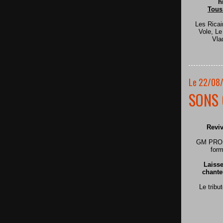
h
Tous
Les Ricai
Vole, L
Vla
Le 22/08
SONS 
Reviv
GM PRODU
form
Laisse
chante
Le tribu