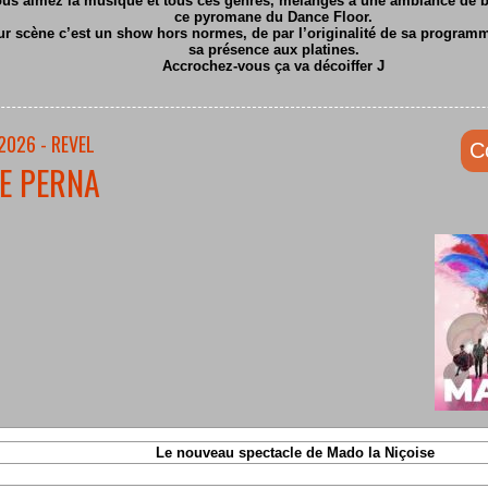
ous aimez la musique et tous ces genres, mélangés à une ambiance de ba
ce pyromane du Dance Floor.
ur scène c’est un show hors normes, de par l’originalité de sa program
sa présence aux platines.
Accrochez-vous ça va décoiffer
J
2026 - REVEL
C
E PERNA
Le nouveau spectacle de Mado la Niçoise