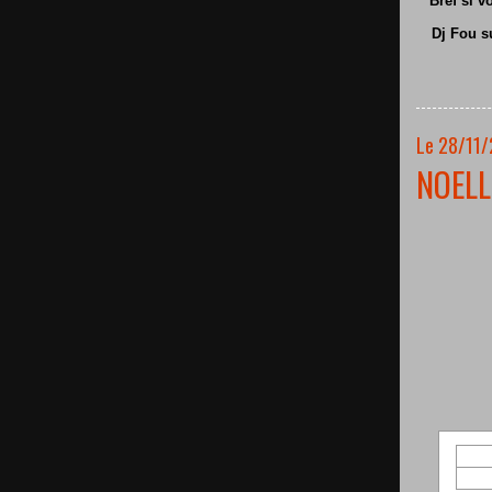
Bref si v
Dj Fou s
Le 28/11/
NOELL