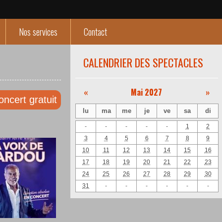
Nos services
Contact
CALENDRIER DES SPECTACLES
«
Mai 2027
»
oncert gratuit
lu
ma
me
je
ve
sa
di
-
-
-
-
-
1
2
3
4
5
6
7
8
9
10
11
12
13
14
15
16
17
18
19
20
21
22
23
24
25
26
27
28
29
30
31
-
-
-
-
-
-