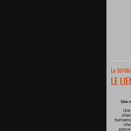
Le 30/08
LE LI
Une c
Une 
chan
humains 
che
prince