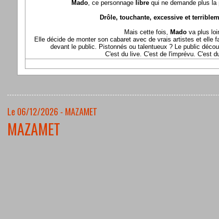
Mado
, ce personnage
libre
qui ne demande plus la p
Drôle, touchante, excessive et terriblem
Mais cette fois,
Mado
va plus loi
Elle décide de monter son cabaret avec de vrais artistes et elle fa
devant le public. Pistonnés ou talentueux ? Le public déco
C'est du live. C'est de l'imprévu. C'est 
Le 06/12/2026 - MAZAMET
MAZAMET