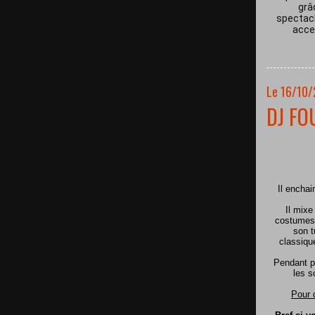
grâ
spectacl
acces
Le 16/10
DJ FO
Il encha
Il mixe
costumes 
son t
classiqu
Pendant p
les s
Pour 