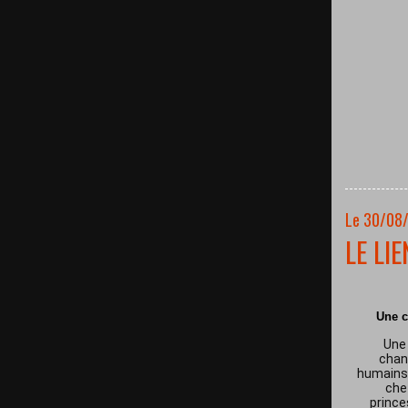
Le 30/08
LE LI
Une c
Une 
chan
humains 
che
prince