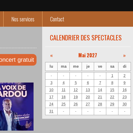
Nos services
Contact
CALENDRIER DES SPECTACLES
«
Mai 2027
»
oncert gratuit
lu
ma
me
je
ve
sa
di
-
-
-
-
-
1
2
3
4
5
6
7
8
9
10
11
12
13
14
15
16
17
18
19
20
21
22
23
24
25
26
27
28
29
30
31
-
-
-
-
-
-