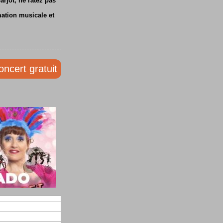
rjot, ne ratez pas
mation musicale et
oncert gratuit