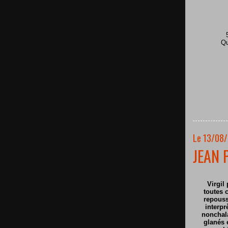
Qu
Le 13/08/
JEAN 
Virgil 
toutes c
repouss
interpr
nonchala
glanés