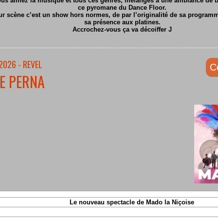
ous aimez la musique et tous ces genres, mélangés à une ambiance de ba
ce pyromane du Dance Floor.
ur scène c’est un show hors normes, de par l’originalité de sa program
sa présence aux platines.
Accrochez-vous ça va décoiffer
J
2026 - REVEL
C
E PERNA
Le nouveau spectacle de Mado la Niçoise