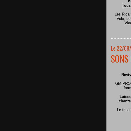
h
Tous
Les Ricai
Vole, L
Vla
Le 22/08
SONS 
Reviv
GM PRODU
form
Laisse
chante
Le tribu