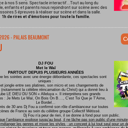
ce à nos 5 sens. Spectacle interactif.…Tout au long du
e, enfants et parents nous rejoindront sur scène avec des
soires.5 épreuves à réaliser sur scène et dans la salle.
1h de rires et d’émotions pour toute la famille.
/2026 - PALAIS BEAUMONT
C
U
DJ FOU
Met le
Waï
PARTOUT DEPUIS PLUSIEURS ANNÉES
ine les soirées avec une énergie débordante, ces spectacles sont
uniques :
 et jongle entre ses platines, son micro et ses changements de
(notamment la célèbre réincarnation du Christ) qui a donné lieu à
ube LE DIEU DU SON « Alleluya ». Il interprétera ses grands
es : Je Mets Le Waï, On Bois On B…., C’est Toi Que je T’Aime,
Le Bordel…
rès de 30 ans Dj Fou a confirmé son rôle d’ambianceur sur toutes
cènes de France au sein du célèbre groupe Collectif Métissé.
Dj Fou n’a peur de rien, il se donne à fond pour son public.
que l’ambiance explose jusqu’au bout, il ne lâche pas son public d’une minute, 
mélanger les genres et mixer les styles ; un concept à lui tout seul pour un dél