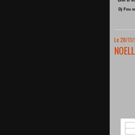
Bref si v
Dj Fou s
Le 28/11/
NOELL