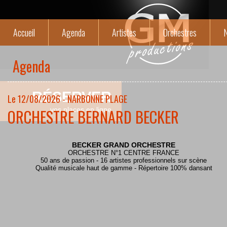
Accueil
Agenda
Artistes
Orchestres
N
Agenda
RÉSERVER
Le 12/08/2026 - NARBONNE PLAGE
ORCHESTRE BERNARD BECKER
vos places en ligne
BECKER GRAND ORCHESTRE
ORCHESTRE N°1 CENTRE FRANCE
50 ans de passion - 16 artistes professionnels sur scène
Qualité musicale haut de gamme - Répertoire 100% dansant