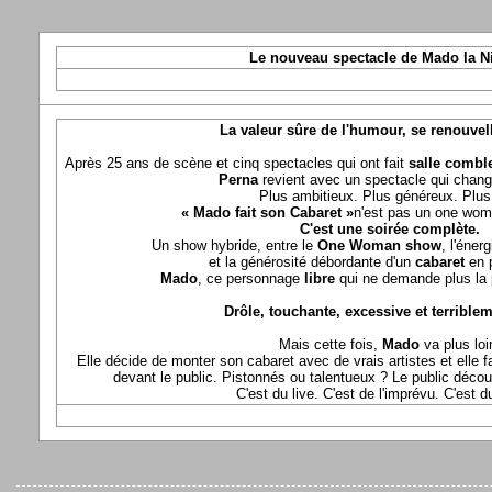
Le nouveau spectacle de Mado la N
La valeur sûre de l'humour, se renouvel
Après 25 ans de scène et cinq spectacles qui ont fait
salle comble
Perna
revient avec un spectacle qui chang
Plus ambitieux. Plus généreux. Plus 
« Mado fait son Cabaret »
n'est pas un one wom
C'est une soirée complète.
Un show hybride, entre le
One Woman show
, l'éner
et la générosité débordante d'un
cabaret
en 
Mado
, ce personnage
libre
qui ne demande plus la p
Drôle, touchante, excessive et terriblem
Mais cette fois,
Mado
va plus loi
Elle décide de monter son cabaret avec de vrais artistes et elle fa
devant le public. Pistonnés ou talentueux ? Le public déco
C'est du live. C'est de l'imprévu. C'est 